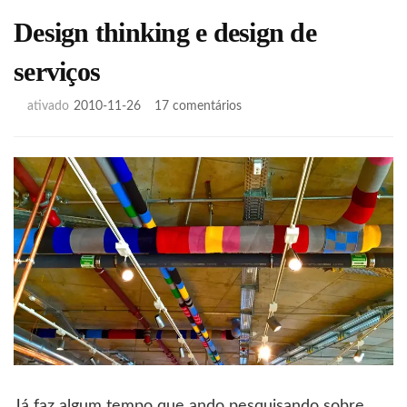
Design thinking e design de
serviços
em
ativado
2010-11-26
17 comentários
Design
thinking
e
design
de
serviços
Já faz algum tempo que ando pesquisando sobre