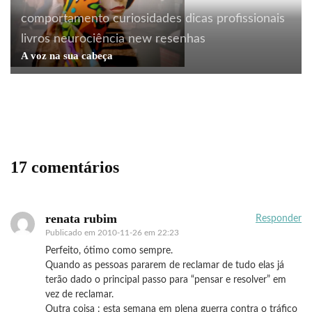
comportamento
curiosidades
dicas profissionais
livros
neurociência
new
resenhas
A voz na sua cabeça
design
humor
marketing
propaganda
Esses estagiários…
17 comentários
renata rubim
Responder
Publicado em
2010-11-26 em 22:23
Perfeito, ótimo como sempre.
Quando as pessoas pararem de reclamar de tudo elas já
terão dado o principal passo para “pensar e resolver” em
vez de reclamar.
Outra coisa : esta semana em plena guerra contra o tráfico