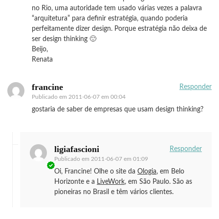
no Rio, uma autoridade tem usado várias vezes a palavra
“arquitetura” para definir estratégia, quando poderia
perfeitamente dizer design. Porque estratégia não deixa de
ser design thinking 🙂
Beijo,
Renata
francine
Responder
Publicado em
2011-06-07 em 00:04
gostaria de saber de empresas que usam design thinking?
ligiafascioni
Responder
Publicado em
2011-06-07 em 01:09
Oi, Francine! Olhe o site da
Ologia
, em Belo
Horizonte e a
LiveWork
, em São Paulo. São as
pioneiras no Brasil e têm vários clientes.