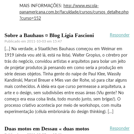
MAIS INFORMAÇÕES:
http://www.escola-
panamericana.com.br/faculdade/cursos/cursos_detalhe.php
?curso=152
Sobre a Bauhaus ¤ Blog Lígia Fascioni
Responder
Publicado em
2011-10-03 em 15:47
[…] Na verdade, a Staatliches Bauhaus começou em Weimar em
1919 (ainda vou até lá, está na lista). Walter Gropius, o cérebro por
trás do negócio, convidou artistas e arquitetos para bolar um jeito
de projetar produtos já pensando em como seria a produção em
série desses objetos. Tinha gente do naipe de Paul Klee, Wassily
Kandinski, Marcel Breuer e Mies van der Rohe, só para citar alguns
mais conhecidos. A ideia era que curso permeasse a arquitetura, a
arte e o design, sem subdivisões entre essas áreas (Viu gente? No
começo era essa coisa linda, todo mundo junto, sem brigas!). O
processo criativo acontecia por meio de workshops, com muita
experimentação (célula embrionária do design thinking). […]
Duas motos em Dessau « duas motos
Responder