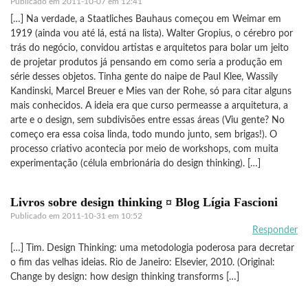
Publicado em
2011-10-07 em 12:41
[…] Na verdade, a Staatliches Bauhaus começou em Weimar em
1919 (ainda vou até lá, está na lista). Walter Gropius, o cérebro por
trás do negócio, convidou artistas e arquitetos para bolar um jeito
de projetar produtos já pensando em como seria a produção em
série desses objetos. Tinha gente do naipe de Paul Klee, Wassily
Kandinski, Marcel Breuer e Mies van der Rohe, só para citar alguns
mais conhecidos. A ideia era que curso permeasse a arquitetura, a
arte e o design, sem subdivisões entre essas áreas (Viu gente? No
começo era essa coisa linda, todo mundo junto, sem brigas!). O
processo criativo acontecia por meio de workshops, com muita
experimentação (célula embrionária do design thinking). […]
Livros sobre design thinking ¤ Blog Lígia Fascioni
Publicado em
2011-10-31 em 10:52
Responder
[…] Tim. Design Thinking: uma metodologia poderosa para decretar
o fim das velhas ideias. Rio de Janeiro: Elsevier, 2010. (Original:
Change by design: how design thinking transforms […]