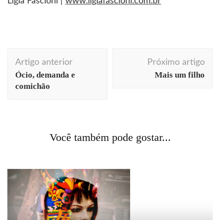
Ligia Fascioni |
www.ligiafascioni.com.br
Navegação
Artigo anterior
Próximo artigo
de
Ócio, demanda e
Mais um filho
post
comichão
design
dicas profissionais
livros
Você também pode gostar...
Bibliographic