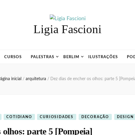
Ligia Fascioni
CURSOS
PALESTRAS
BERLIM
ILUSTRAÇÕES
PO
ágina inicial
/
arquitetura
/
Dez dias de encher os olhos: parte 5 [Pompei
COTIDIANO
CURIOSIDADES
DECORAÇÃO
DESIGN
s olhos: parte 5 [Pompeia]