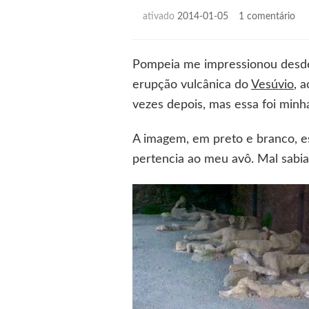
em
ativado
2014-01-05
1 comentário
De
dia
de
Pompeia me impressionou desde 
enc
erupção vulcânica do
Vesúvio
, 
os
olh
vezes depois, mas essa foi minha
par
5
A imagem, em preto e branco, est
[Po
pertencia ao meu avô. Mal sabia 