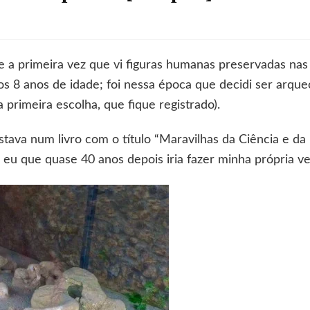
z
s
a primeira vez que vi figuras humanas preservadas nas 
her
aos 8 anos de idade; foi nessa época que decidi ser arque
os:
 primeira escolha, que fique registrado).
te
ava num livro com o título “Maravilhas da Ciência e da H
mpeia]
eu que quase 40 anos depois iria fazer minha própria ver