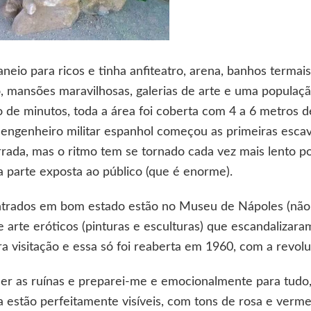
io para ricos e tinha anfiteatro, arena, banhos termais,
lo, mansões maravilhosas, galerias de arte e uma popula
o de minutos, toda a área foi coberta com 4 a 6 metros 
engenheiro militar espanhol começou as primeiras esca
rrada, mas o ritmo tem se tornado cada vez mais lento p
parte exposta ao público (que é enorme).
ntrados em bom estado estão no Museu de Nápoles (não vi
 arte eróticos (pinturas e esculturas) que escandalizar
 visitação e essa só foi reaberta em 1960, com a revolu
er as ruínas e preparei-me e emocionalmente para tudo,
a estão perfeitamente visíveis, com tons de rosa e verm