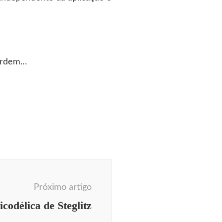
uardem…
Próximo artigo
codélica de Steglitz