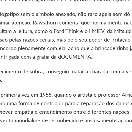
ogotipo sem o símbolo anexado, não raro apela sem dó p
hamar atenção. Rawsthorn comenta que normalmente não
ultam a leitura, como o Ford Th!nk e o I MiEV, da Mitsubi
 são pelas razões certas, mas pelo seu poder de irritaçã
oncordo plenamente com ela, acho que a brincadeirinha j
o intrigada com a grafia da dOCUMENTA.
hecimento de sobra, conseguiu matar a charada; tem a v
.
meira vez em 1955, quando o artista e professor Arno
omo uma forma de contribuir para a reparação dos danos
mover empatia e entendimento entre diferentes nações, 
evento mundialmente reconhecido e ansiosamente aguard