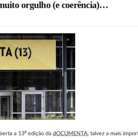
uito orgulho (e coerência)…
m
"
núsculo
om
ito
gulho
erência)
a
aberta a 13
edição da
dOCUMENTA
, talvez a mais impo