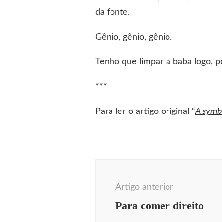
da fonte.
Gênio, gênio, gênio.
Tenho que limpar a baba logo, p
***
Para ler o artigo original “
A symbo
Navegação
de
Artigo anterior
post
Para comer direito