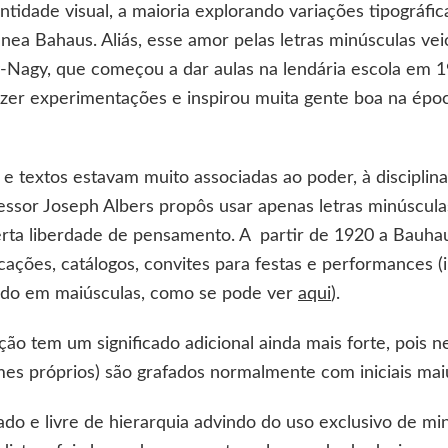
tidade visual, a maioria explorando variações tipográfic
ea Bahaus. Aliás, esse amor pelas letras minúsculas veio
-Nagy, que começou a dar aulas na lendária escola em 1
azer experimentações e inspirou muita gente boa na época
os e textos estavam muito associadas ao poder, à discipli
essor Joseph Albers propôs usar apenas letras minúscula
ta liberdade de pensamento. A partir de 1920 a Bauhau
icações, catálogos, convites para festas e performances (
odo em maiúsculas, como se pode ver
aqui
).
ão tem um significado adicional ainda mais forte, pois n
es próprios) são grafados normalmente com iniciais mai
cado e livre de hierarquia advindo do uso exclusivo de mi