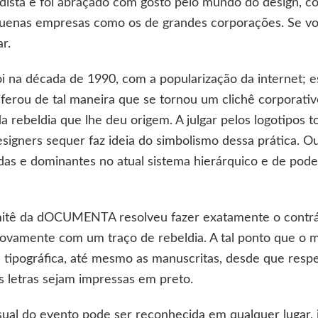
ista e foi abraçado com gosto pelo mundo do design, c
equenas empresas como os de grandes corporações. Se v
r.
 na década de 1990, com a popularização da internet; e
liferou de tal maneira que se tornou um clichê corporati
 rebeldia que lhe deu origem. A julgar pelos logotipos
designers sequer faz ideia do simbolismo dessa prática. 
as e dominantes no atual sistema hierárquico e de pode
omitê da dOCUMENTA resolveu fazer exatamente o contrári
 novamente com um traço de rebeldia. A tal ponto que o m
 tipográfica, até mesmo as manuscritas, desde que respei
as letras sejam impressas em preto.
sual do evento pode ser reconhecida em qualquer lugar,