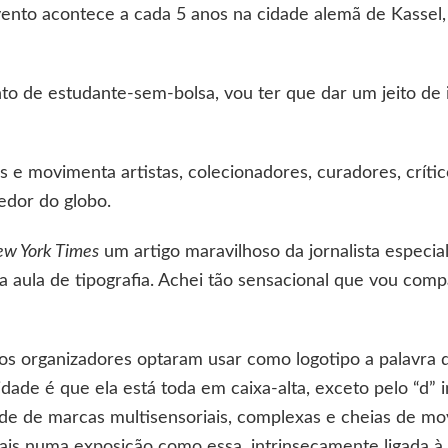
nto acontece a cada 5 anos na cidade alemã de Kassel
de estudante-sem-bolsa, vou ter que dar um jeito de 
s e movimenta artistas, colecionadores, curadores, críti
edor do globo.
w York Times
um artigo maravilhoso da jornalista especia
 aula de tipografia. Achei tão sensacional que vou comp
o, os organizadores optaram usar como logotipo a palav
dade é que ela está toda em caixa-alta, exceto pelo “d” in
ade de marcas multisensoriais, complexas e cheias de m
ais numa exposição como essa, intrinsecamente ligada à c