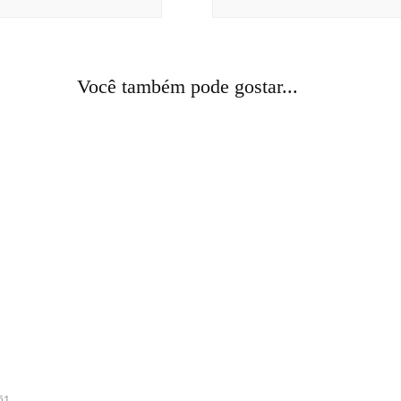
comunicação
curiosidades
humor
Alemão para debochados 1:
Você também pode gostar...
política
51