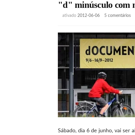
"d" minúsculo com m
e
ativado
2012-06-06
5 comentários
"d
mi
c
mu
or
(e
co
…
Sábado, dia 6 de junho, vai ser 