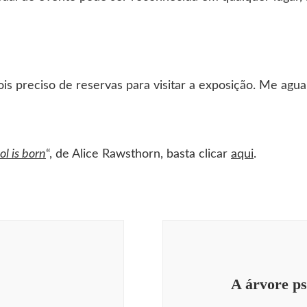
ois preciso de reservas para visitar a exposição. Me ag
l is born
“, de Alice Rawsthorn, basta clicar
aqui
.
A árvore psi
alemão para debochados