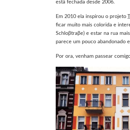
está fechada desde 2006.
Em 2010 ela inspirou o projeto
ficar muito mais colorida e int
Schloβtraβe) e estar na rua mai
parece um pouco abandonado e o
Por ora, venham passear comig