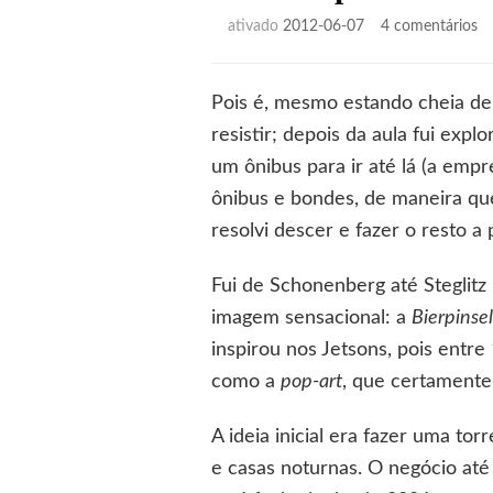
e
ativado
2012-06-07
4 comentários
A
ár
ps
Pois é, mesmo estando cheia de 
de
resistir; depois da aula fui exp
St
um ônibus para ir até lá (a emp
ônibus e bondes, de maneira que
resolvi descer e fazer o resto a 
Fui de Schonenberg até Steglitz
imagem sensacional: a
Bierpinsel
inspirou nos Jetsons, pois entr
como a
pop-art
, que certamente
A ideia inicial era fazer uma t
e casas noturnas. O negócio até