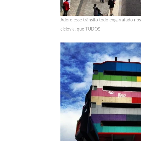
Adoro esse trânsito todo engarrafado nos 
ciclovia, que TUDO!)