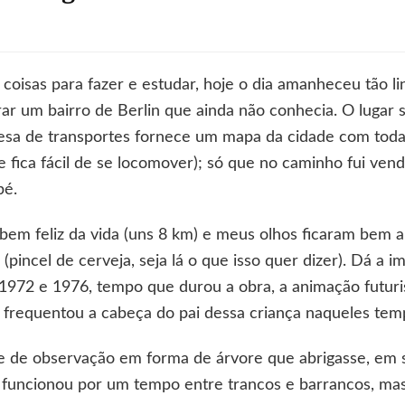
m
vore
icodélica
coisas para fazer e estudar, hoje o dia amanheceu tão l
lorar um bairro de Berlin que ainda não conhecia. O lugar 
eglitz
resa de transportes fornece um mapa da cidade com todas
 fica fácil de se locomover); só que no caminho fui vend
pé.
 bem feliz da vida (uns 8 km) e meus olhos ficaram bem a
(pincel de cerveja, seja lá o que isso quer dizer). Dá a 
e 1972 e 1976, tempo que durou a obra, a animação futuri
 frequentou a cabeça do pai dessa criança naqueles temp
orre de observação em forma de árvore que abrigasse, em 
 funcionou por um tempo entre trancos e barrancos, mas