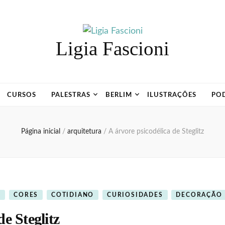
Ligia Fascioni
CURSOS
PALESTRAS
BERLIM
ILUSTRAÇÕES
PO
Página inicial
/
arquitetura
/
A árvore psicodélica de Steglitz
M
CORES
COTIDIANO
CURIOSIDADES
DECORAÇÃO
de Steglitz