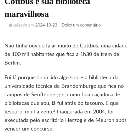
Cottbus e sua biblioteca
maravilhosa
em
atualizado em
2024-10-23
Deixe um comentário
Cottbus
e
sua
Não tinha ouvido falar muito de Cottbus, uma cidade
biblioteca
de 100 mil habitantes que fica a 1h30 de trem de
maravilhosa
Berlim.
Fui lá porque tinha lido algo sobre a biblioteca da
universidade técnica de Brandemburgo que fica no
campus de Senftenberg e, como boa caçadora de
bibliotecas que sou, lá fui atrás do tesouro. E que
tesouro, minha gente! Inaugurada em 2004, foi
executada pelo escritório Herzog e de Meuron após
vencer um concurso.