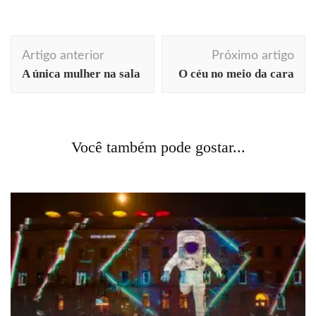
Navegação
Artigo anterior
Próximo artigo
de
A única mulher na sala
O céu no meio da cara
post
Acontecendo Aqui
Coluna da semana
comportamento
comunicação
cotidiano
dicas
profissionais
marketing
Você também pode gostar...
Fale com ela