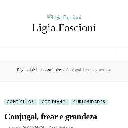
Ligia Fascioni
Página inicial
/
contículos
/
Conjugal, frear e grandeza
CONTÍCULOS
COTIDIANO
CURIOSIDADES
Conjugal, frear e grandeza
em
ativado
2011-04-24
2 comentários