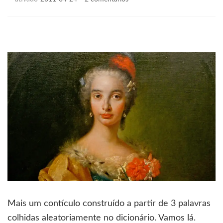
Conjugal,
frear
e
grandeza
Mais um contículo construído a partir de 3 palavras
colhidas aleatoriamente no dicionário. Vamos lá.