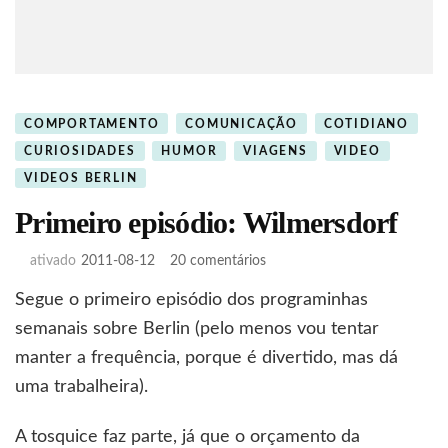
COMPORTAMENTO
COMUNICAÇÃO
COTIDIANO
CURIOSIDADES
HUMOR
VIAGENS
VIDEO
VIDEOS BERLIN
Primeiro episódio: Wilmersdorf
em
ativado
2011-08-12
20 comentários
Primeiro
Segue o primeiro episódio dos programinhas
episódio:
Wilmersdorf
semanais sobre Berlin (pelo menos vou tentar
manter a frequência, porque é divertido, mas dá
uma trabalheira).
A tosquice faz parte, já que o orçamento da