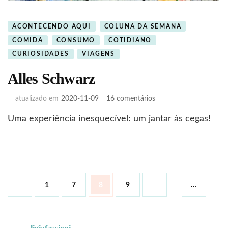
ACONTECENDO AQUI
COLUNA DA SEMANA
COMIDA
CONSUMO
COTIDIANO
CURIOSIDADES
VIAGENS
Alles Schwarz
em
atualizado em
2020-11-09
16 comentários
Alles
Uma experiência inesquecível: um jantar às cegas!
Schwarz
Paginação
Página
Página
Página
Página
1
7
8
9
…
de
posts