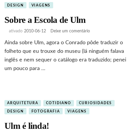
DESIGN
VIAGENS
Sobre a Escola de Ulm
em
ativado
2010-06-12
Deixe um comentário
Sobre
Ainda sobre Ulm, agora o Conrado pôde traduzir o
a
Escola
folheto que eu trouxe do museu (lá ninguém falava
de
inglês e nem sequer o catálogo era traduzido; penei
Ulm
um pouco para …
ARQUITETURA
COTIDIANO
CURIOSIDADES
DESIGN
FOTOGRAFIA
VIAGENS
Ulm é linda!