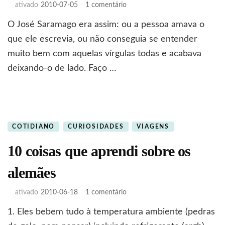
em
ativado
2010-07-05
1 comentário
A
O José Saramago era assim: ou a pessoa amava o
viagem
do
que ele escrevia, ou não conseguia se entender
elefante
muito bem com aquelas vírgulas todas e acabava
deixando-o de lado. Faço …
COTIDIANO
CURIOSIDADES
VIAGENS
10 coisas que aprendi sobre os
alemães
em
ativado
2010-06-18
1 comentário
10
1. Eles bebem tudo à temperatura ambiente (pedras
coisas
que