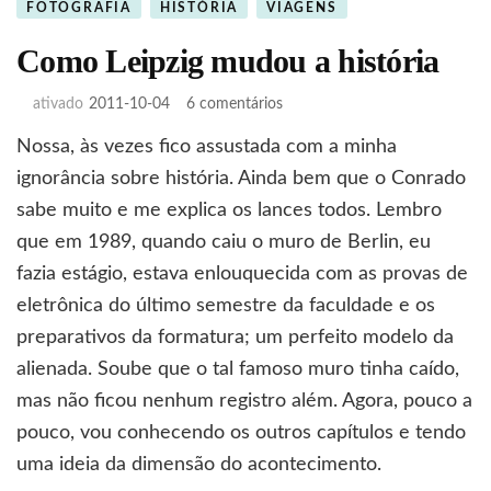
FOTOGRAFIA
HISTÓRIA
VIAGENS
Como Leipzig mudou a história
em
ativado
2011-10-04
6 comentários
Como
Nossa, às vezes fico assustada com a minha
Leipzig
mudou
ignorância sobre história. Ainda bem que o Conrado
a
sabe muito e me explica os lances todos. Lembro
história
que em 1989, quando caiu o muro de Berlin, eu
fazia estágio, estava enlouquecida com as provas de
eletrônica do último semestre da faculdade e os
preparativos da formatura; um perfeito modelo da
alienada. Soube que o tal famoso muro tinha caído,
mas não ficou nenhum registro além. Agora, pouco a
pouco, vou conhecendo os outros capítulos e tendo
uma ideia da dimensão do acontecimento.