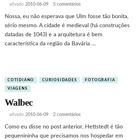
em
ativado
2010-06-09
5 comentários
Ulm
Nossa, eu não esperava que Ulm fosse tão bonita,
é
linda!
sério mesmo. A cidade é medieval (há construções
datadas de 1043) e a arquitetura é bem
característica da região da Bavária …
COTIDIANO
CURIOSIDADES
FOTOGRAFIA
VIAGENS
Walbec
em
ativado
2010-06-09
2 comentários
Walbec
Como eu disse no post anterior, Hettstedt é tão
pequenininha que precisamos nos hospedar em