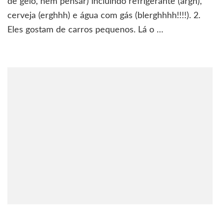
de gelo, nem pensar) incluindo refrigerante (argh),
aprendi
cerveja (erghhh) e água com gás (blerghhhh!!!!). 2.
sobre
Eles gostam de carros pequenos. Lá o …
os
alemães