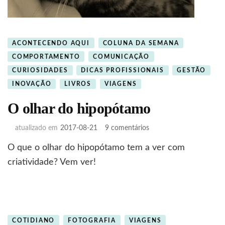
ACONTECENDO AQUI
COLUNA DA SEMANA
COMPORTAMENTO
COMUNICAÇÃO
CURIOSIDADES
DICAS PROFISSIONAIS
GESTÃO
INOVAÇÃO
LIVROS
VIAGENS
O olhar do hipopótamo
em
atualizado em
2017-08-21
9 comentários
O
O que o olhar do hipopótamo tem a ver com
olhar
do
criatividade? Vem ver!
hipopótamo
COTIDIANO
FOTOGRAFIA
VIAGENS