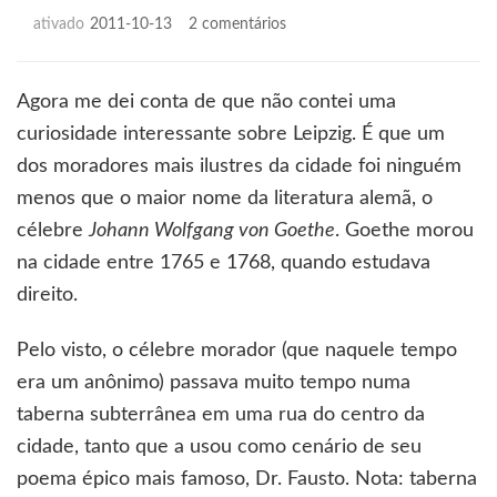
em
ativado
2011-10-13
2 comentários
Mefisto
adoraria
saber
Agora me dei conta de que não contei uma
curiosidade interessante sobre Leipzig. É que um
dos moradores mais ilustres da cidade foi ninguém
menos que o maior nome da literatura alemã, o
célebre
Johann Wolfgang von Goethe
. Goethe morou
na cidade entre 1765 e 1768, quando estudava
direito.
Pelo visto, o célebre morador (que naquele tempo
era um anônimo) passava muito tempo numa
taberna subterrânea em uma rua do centro da
cidade, tanto que a usou como cenário de seu
poema épico mais famoso, Dr. Fausto. Nota: taberna