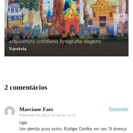
arquitetura
cotidiano
fotografia
viagens
Varsóvia
2 comentários
Marciane Faes
Responder
Publicado em
2011-10-16 em 14:51
Lígia
Um alemão puxa outro: Rüdiger Dahlke, em seu “A doença