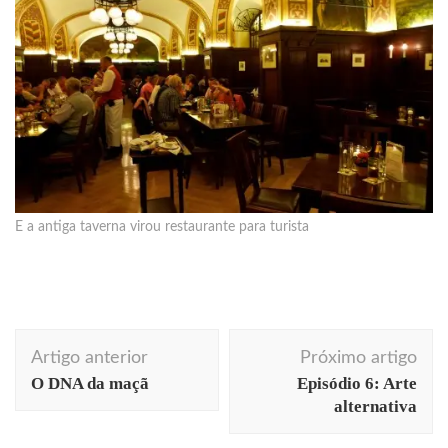
E a antiga taverna virou restaurante para turista
Navegação
Artigo anterior
Próximo artigo
de
O DNA da maçã
Episódio 6: Arte
post
alternativa