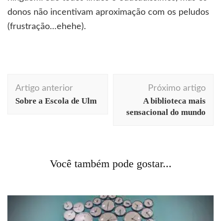
donos não incentivam aproximação com os peludos
(frustração…ehehe).
Navegação
Artigo anterior
Próximo artigo
de
Sobre a Escola de Ulm
A biblioteca mais
post
sensacional do mundo
Acontecendo Aqui
Coluna da semana
cotidiano
marketing
Você também pode gostar...
Serviço sem viço