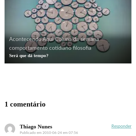
Acontecendo Aqui
Coluna da semana
arte
Berlim
consumo
cotidiano
curiosidades
comportamento
cotidiano
filosofia
decoração
fotografia
ilustração
lojinhas curiosas
Será que dá tempo?
moda
street art
Lojinhas curiosas: brechó especial
1 comentário
Thiago Nunes
Responder
Publicado em
2010-06-24 em 07:56