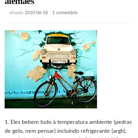
alemães
em
ativado
2010-06-18
1 comentário
10
coisas
que
aprendi
sobre
os
alemães
1. Eles bebem tudo à temperatura ambiente (pedras
de gelo, nem pensar) incluindo refrigerante (argh),