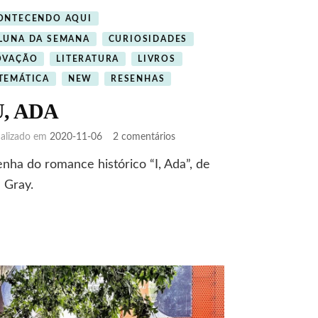
ONTECENDO AQUI
LUNA DA SEMANA
CURIOSIDADES
OVAÇÃO
LITERATURA
LIVROS
TEMÁTICA
NEW
RESENHAS
, ADA
em
ualizado em
2020-11-06
2 comentários
EU,
nha do romance histórico “I, Ada”, de
ADA
a Gray.