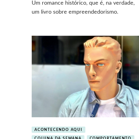
Um romance histórico, que é, na verdade,
startup
de
um livro sobre empreendedorismo.
Gutenberg
ACONTECENDO AQUI
COLUNA DA SEMANA
COMPORTAMENTO