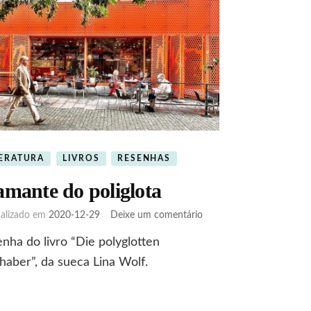
TERATURA
LIVROS
RESENHAS
amante do poliglota
em
ualizado em
2020-12-29
Deixe um comentário
A
nha do livro “Die polyglotten
amante
do
haber”, da sueca Lina Wolf.
poliglota