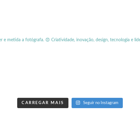
er e metida a fotógrafa.
😍 Criatividade, inovação, design, tecnologia e lid
CARREGAR MAIS
Seguir no Instagram