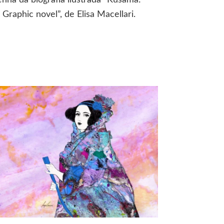
nha da biografia ilustrada “Kusama:
louca
das
 Graphic novel”, de Elisa Macellari.
bolinhas