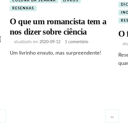
COLUNA DA SEMANA
LIVROS
DI
RESENHAS
IN
O que um romancista tem a
RE
nos dizer sobre ciência
O 
M
em
atualizado em
2020-09-12
1 comentário
at
O
Um livrinho enxuto, mas surpreendente!
que
Rese
um
quan
romancista
tem
a
nos
dizer
S
sobre
ciência
…