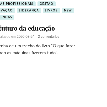
CAS PROFISSIONAIS
GESTÃO
OVAÇÃO
LIDERANÇA
LIVROS
NEW
SENHAS
futuro da educação
em
ualizado em
2020-08-24
2 comentários
O
nha de um trecho do livro “O que fazer
futuro
da
do as máquinas fizerem tudo”.
educação