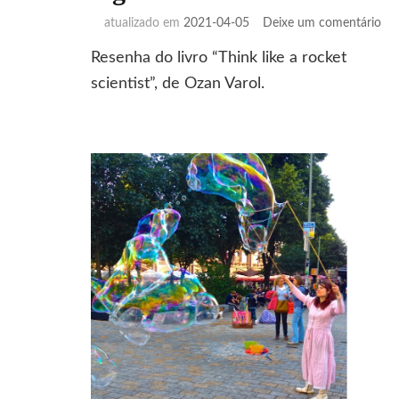
em
atualizado em
2021-04-05
Deixe um comentário
Pe
Resenha do livro “Think like a rocket
co
um
scientist”, de Ozan Varol.
cie
de
fog