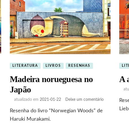
LITERATURA
LIVROS
RESENHAS
LI
Madeira norueguesa no
A 
Japão
at
em
atualizado em
2021-01-22
Deixe um comentário
Rese
Madeira
Lieb
Resenha do livro “Norwegian Woods” de
norueguesa
no
Haruki Murakami.
Japão