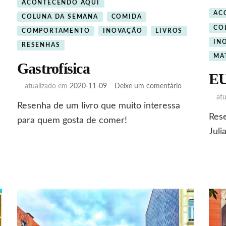
ACONTECENDO AQUI
AC
COLUNA DA SEMANA
COMIDA
CO
COMPORTAMENTO
INOVAÇÃO
LIVROS
IN
RESENHAS
MA
Gastrofísica
EU
em
atualizado em
2020-11-09
Deixe um comentário
Gastrofísica
at
Resenha de um livro que muito interessa
Rese
para quem gosta de comer!
Juli
to