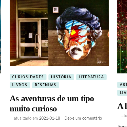
CURIOSIDADES
HISTÓRIA
LITERATURA
AR
LIVROS
RESENHAS
LI
As aventuras de um tipo
A 
muito curioso
at
em
atualizado em
2021-01-18
Deixe um comentário
As