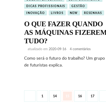
DICAS PROFISSIONAIS
GESTÃO
INOVAÇÃO
LIVROS
NEW
RESENHAS
O QUE FAZER QUANDO
AS MÁQUINAS FIZERE
TUDO?
em
atualizado em
2020-09-16
4 comentários
O
Como será o futuro do trabalho? Um grupo
QUE
FAZER
de futuristas explica.
QUANDO
AS
MÁQUINA
FIZEREM
TUDO?
Paginação
Página
Página
Página
Página
Página
1
14
15
16
17
de