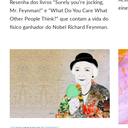
Rese
Resenha dos livros “Surely you’re jocking,
aventuras
eine
de
Mr. Feynman!” e “What Do You Care What
nse
um
Other People Think?” que contam a vida do
mo
tipo
físico ganhador do Nobel Richard Feynman.
muito
ntista
curioso
uetes