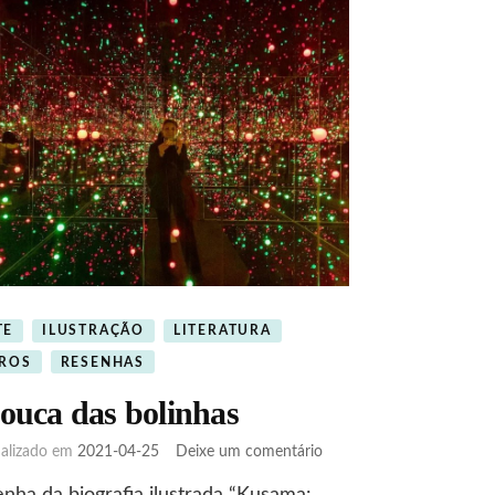
TE
ILUSTRAÇÃO
LITERATURA
VROS
RESENHAS
louca das bolinhas
em
ualizado em
2021-04-25
Deixe um comentário
A