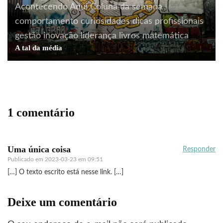
Acontecendo Aqui
Coluna da semana
comportamento
curiosidades
dicas profissionais
gestão
inovação
liderança
livros
matemática
A tal da média
1 comentário
Uma única coisa
Responder
Publicado em
2023-03-23 em 09:51
[…] O texto escrito está nesse link. […]
Deixe um comentário