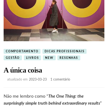
COMPORTAMENTO
DICAS PROFISSIONAIS
GESTÃO
LIVROS
NEW
RESENHAS
A única coisa
em
atualizado em
2023-03-23
1 comentário
A
única
coisa
Não me lembro como “
The One Thing: the
surprisingly simple truth behind extraordinary results
”