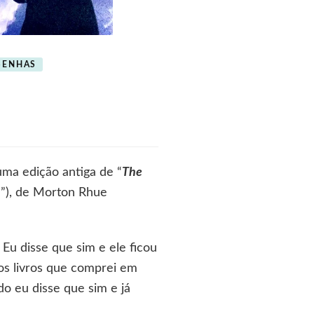
SENHAS
ma edição antiga de “
The
e
”), de Morton Rhue
 Eu disse que sim e ele ficou
os livros que comprei em
o eu disse que sim e já