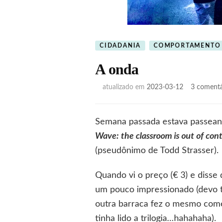
CIDADANIA
COMPORTAMENTO
A onda
atualizado em
2023-03-12
3 comentá
Semana passada estava passeand
Wave: the classroom is out of cont
(pseudônimo de Todd Strasser).
Quando vi o preço (€ 3) e disse 
um pouco impressionado (devo t
outra barraca fez o mesmo comen
tinha lido a trilogia…hahahaha).