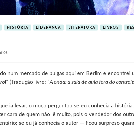
HISTÓRIA
LIDERANÇA
LITERATURA
LIVROS
RE
em
rios
A
onda
o num mercado de pulgas aqui em Berlim e encontrei u
rol
” (Tradução livre: “
A onda: a sala de aula fora do control
que ia levar, o moço perguntou se eu conhecia a história.
er cara de quem não lê muito, pois o vendedor dos outr
tário; se eu já conhecia o autor — ficou surpreso quand