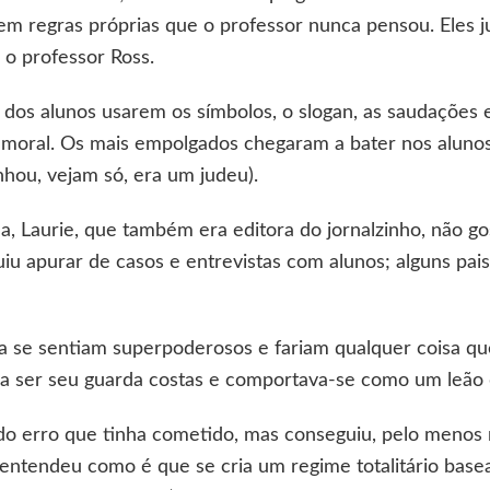
em regras próprias que o professor nunca pensou. Eles j
 o professor Ross.
 dos alunos usarem os símbolos, o slogan, as saudações e
moral. Os mais empolgados chegaram a bater nos alunos
hou, vejam só, era um judeu).
la, Laurie, que também era editora do jornalzinho, não g
u apurar de casos e entrevistas com alunos; alguns pais
ra se sentiam superpoderosos e fariam qualquer coisa q
ara ser seu guarda costas e comportava-se como um leão 
do erro que tinha cometido, mas conseguiu, pelo menos n
 entendeu como é que se cria um regime totalitário basea