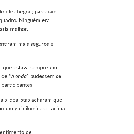
do ele chegou; pareciam
quadro
.
Ninguém era
aria melhor.
entiram mais seguros e
go que estava sempre em
 de “
A onda
” pudessem se
participantes.
ais idealistas acharam que
o um guia iluminado, acima
sentimento de