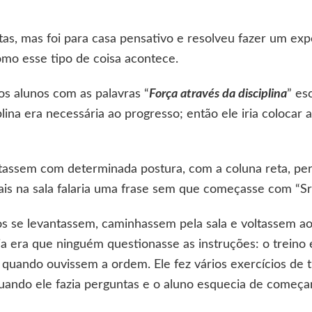
tas, mas foi para casa pensativo e resolveu fazer um ex
mo esse tipo de coisa acontece.
os alunos com as palavras “
Força através da disciplina
” es
plina era necessária ao progresso; então ele iria colocar
tassem com determinada postura, com a coluna reta, per
is na sala falaria uma frase sem que começasse com “Sr
os se levantassem, caminhassem pela sala e voltassem a
 era que ninguém questionasse as instruções: o treino 
ando ouvissem a ordem. Ele fez vários exercícios de t
uando ele fazia perguntas e o aluno esquecia de começar 