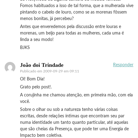
Fomos habituados a isso de tal forma, que a mulherada vive
pintando o cabelo de louro, como se as morenas fôssem
menos bonitas, já percebeu?
Antes que enveredemos pela discussão entre louras e
morenas, um beijo para todas as mulheres, cada uma é
linda a seu modo!
BJKS
João doi Trindade
Responder
Publicado em
2009-09-29 em 09:11
Oi! Bom Dia!
Grato pelo post!.
A corujinha me chamou atenção, em primeira mão, com ela
você.
Sobre o olhar ou sob a natureza tenho várias coisas
escritas, desde relações íntimas que encontram seu par
numa identidade um tanto quanto particular, até aquelas
que são cheias da Presença, que pode ter uma Energia de
Impacto bem coletiva.