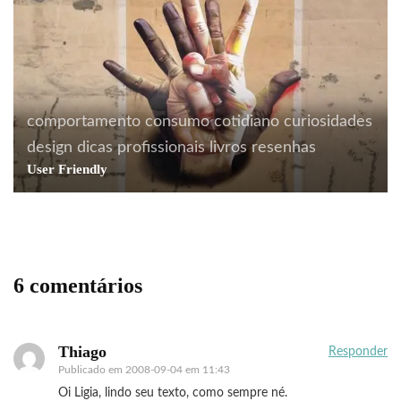
comportamento
consumo
cotidiano
curiosidades
design
dicas profissionais
livros
resenhas
User Friendly
6 comentários
Thiago
Responder
Publicado em
2008-09-04 em 11:43
Oi Ligia, lindo seu texto, como sempre né.