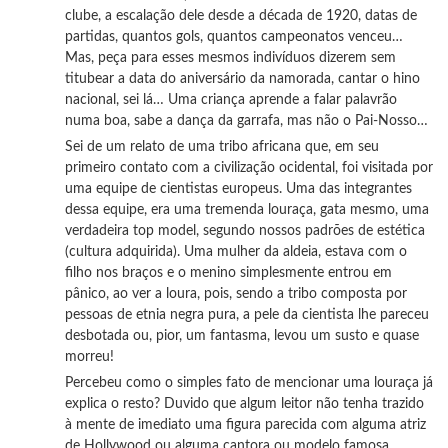
clube, a escalação dele desde a década de 1920, datas de
partidas, quantos gols, quantos campeonatos venceu…
Mas, peça para esses mesmos indivíduos dizerem sem
titubear a data do aniversário da namorada, cantar o hino
nacional, sei lá… Uma criança aprende a falar palavrão
numa boa, sabe a dança da garrafa, mas não o Pai-Nosso…
Sei de um relato de uma tribo africana que, em seu
primeiro contato com a civilização ocidental, foi visitada por
uma equipe de cientistas europeus. Uma das integrantes
dessa equipe, era uma tremenda louraça, gata mesmo, uma
verdadeira top model, segundo nossos padrões de estética
(cultura adquirida). Uma mulher da aldeia, estava com o
filho nos braços e o menino simplesmente entrou em
pânico, ao ver a loura, pois, sendo a tribo composta por
pessoas de etnia negra pura, a pele da cientista lhe pareceu
desbotada ou, pior, um fantasma, levou um susto e quase
morreu!
Percebeu como o simples fato de mencionar uma louraça já
explica o resto? Duvido que algum leitor não tenha trazido
à mente de imediato uma figura parecida com alguma atriz
de Hollywood ou alguma cantora ou modelo famosa.