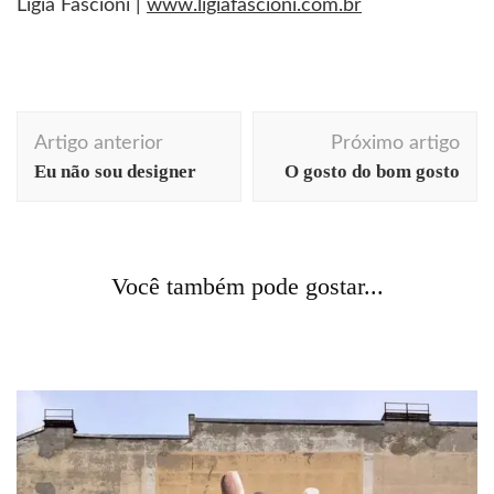
Lígia Fascioni |
www.ligiafascioni.com.br
Navegação
Artigo anterior
Próximo artigo
de
Eu não sou designer
O gosto do bom gosto
post
Acontecendo Aqui
Coluna da semana
dicas
Acontecendo Aqui
Coluna da semana
profissionais
comportamento
dicas profissionais
gestão
Você também pode gostar...
Diploma pra quê?
inovação
É pecado roubar ideias?