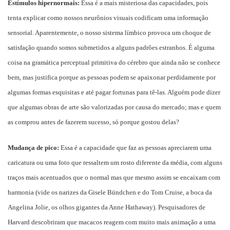
Estímulos
hipernormais
:
Essa é a mais misteriosa das capacidades, pois
tenta explicar como nossos neurônios visuais codificam uma informação
sensorial. Aparentemente, o nosso sistema límbico provoca um choque de
satisfação quando somos submetidos a alguns padrões estranhos. É alguma
coisa na gramática perceptual primitiva do cérebro que ainda não se conhece
bem, mas justifica porque as pessoas podem se apaixonar perdidamente por
algumas formas esquisitas e até pagar fortunas para tê-las. Alguém pode dizer
que algumas obras de arte são valorizadas por causa do mercado; mas e quem
as comprou antes de fazerem sucesso, só porque gostou delas?
Mudança de pico:
Essa é a
capacidade que faz as pessoas apreciarem uma
caricatura ou uma foto que ressaltem um rosto diferente da média, com alguns
traços mais acentuados que o normal mas que mesmo assim se encaixam com
harmonia (vide os narizes da Gisele Bündchen e do Tom Cruise, a boca da
Angelina Jolie, os olhos gigantes da Anne
Hathaway
). Pesquisadores de
Harvard descobriram que macacos reagem com muito mais animação a uma