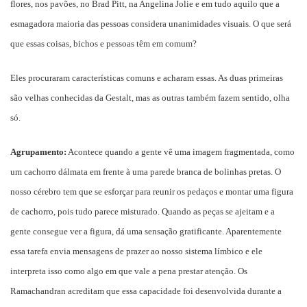
flores, nos pavões, no Brad Pitt, na Angelina Jolie e em tudo aquilo que a
esmagadora maioria das pessoas considera unanimidades visuais. O que será
que essas coisas, bichos e pessoas têm em comum?
Eles procuraram características comuns e acharam essas. As duas primeiras
são velhas conhecidas da
Gestalt
, mas as outras também fazem sentido, olha
só.
Agrupamento:
Acontece quando a gente vê uma imagem fragmentada, como
um cachorro dálmata em frente à uma parede branca de bolinhas pretas. O
nosso cérebro tem que se esforçar para reunir os pedaços e montar uma figura
de cachorro, pois tudo parece misturado. Quando as peças se ajeitam e a
gente consegue ver a figura, dá uma sensação gratificante. Aparentemente
essa tarefa envia mensagens de prazer ao nosso sistema límbico e ele
interpreta isso como algo em que vale a pena prestar atenção. Os
Ramachandran
acreditam que essa capacidade foi desenvolvida durante a