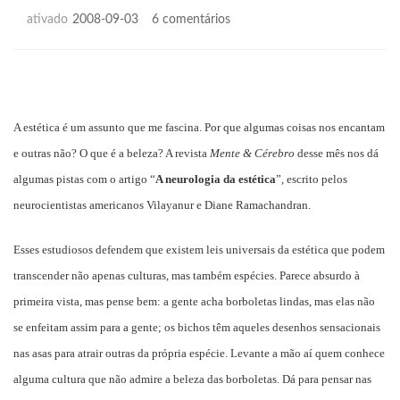
em
ativado
2008-09-03
6 comentários
A
beleza
nos
neurônios
A estética é um assunto que me fascina. Por que algumas coisas nos encantam
e outras não? O que é a beleza? A revista
Mente & Cérebro
desse mês nos dá
algumas pistas com o artigo “
A neurologia da estética
”, escrito pelos
neurocientistas
americanos
Vilayanur
e Diane
Ramachandran
.
Esses estudiosos defendem que existem leis universais da estética que podem
transcender não apenas culturas, mas também espécies. Parece absurdo à
primeira vista, mas pense bem: a gente acha borboletas lindas, mas elas não
se enfeitam assim para a gente; os bichos têm aqueles desenhos sensacionais
nas asas para atrair outras da própria espécie. Levante a mão aí quem conhece
alguma cultura que não admire a beleza das borboletas. Dá para pensar nas