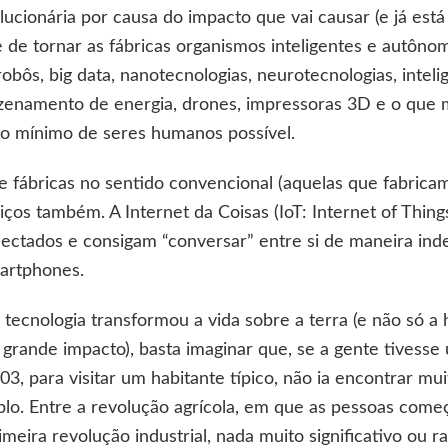
ucionária por causa do impacto que vai causar (e já es
e de tornar as fábricas organismos inteligentes e autôno
obôs, big data, nanotecnologias, neurotecnologias, inteligê
zenamento de energia, drones, impressoras 3D e o que m
 o mínimo de seres humanos possível.
 fábricas no sentido convencional (aquelas que fabricam 
ços também. A Internet da Coisas (IoT: Internet of Thing
ectados e consigam “conversar” entre si de maneira ind
artphones.
tecnologia transformou a vida sobre a terra (e não só a 
 grande impacto), basta imaginar que, se a gente tives
203, para visitar um habitante típico, não ia encontrar mu
lo. Entre a revolução agrícola, em que as pessoas come
imeira revolução industrial, nada muito significativo ou 