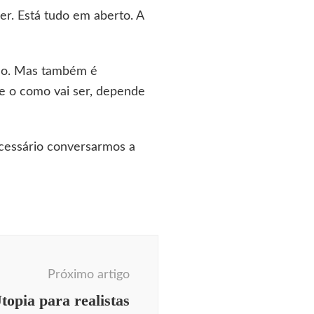
er. Está tudo em aberto. A
do. Mas também é
ue o como vai ser, depende
ecessário conversarmos a
ecendo Aqui
Berlim
déias
comunicação
Próximo artigo
umo
cotidiano
topia para realistas
sidades
decoração