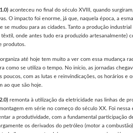
1.0)
aconteceu no final do século XVIII, quando surgiram, 
as. O impacto foi enorme, já que, naquela época, a esm
 e se mudou para as cidades. Tanto a produção industrial
 têxtil, onde antes tudo era produzido artesanalmente) 
e produtos.
organiza até hoje tem muito a ver com essa mudança rad
a como se utiliza o tempo. No início, as jornadas chegav
os poucos, com as lutas e reinvindicações, os horários e
m ao que são hoje.
2.0)
remonta à utilização da eletricidade nas linhas de p
a montagem em série no começo do século XX. Foi ness
tar a produtividade, com a fundamental participação d
argamente os derivados do petróleo (motor a combustão