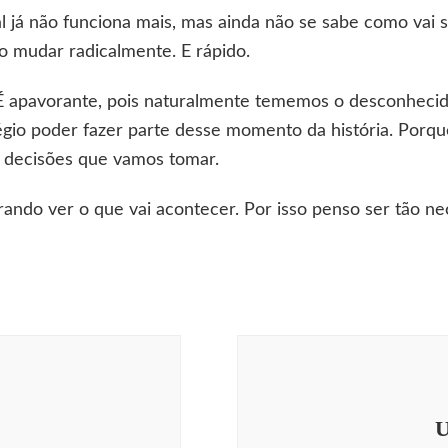
 já não funciona mais, mas ainda não se sabe como vai s
ão mudar radicalmente. E rápido.
É apavorante, pois naturalmente tememos o desconheci
légio poder fazer parte desse momento da história. Porq
s decisões que vamos tomar.
erando ver o que vai acontecer. Por isso penso ser tão n
Acont
boas i
cons
U
curio