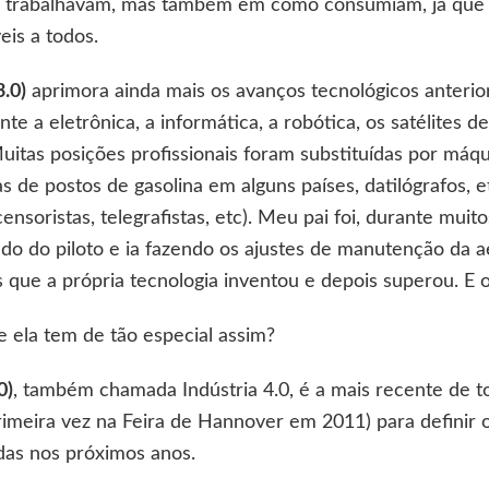
s trabalhavam, mas também em como consumiam, já que 
eis a todos.
3.0)
aprimora ainda mais os avanços tecnológicos anterio
 a eletrônica, a informática, a robótica, os satélites d
Muitas posições profissionais foram substituídas por máqu
s de postos de gasolina em alguns países, datilógrafos, 
ensoristas, telegrafistas, etc). Meu pai foi, durante mui
do do piloto e ia fazendo os ajustes de manutenção da 
s que a própria tecnologia inventou e depois superou. E 
 ela tem de tão especial assim?
0)
, também chamada Indústria 4.0, é a mais recente de to
imeira vez na Feira de Hannover em 2011) para definir o
adas nos próximos anos.