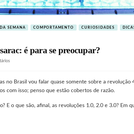
 DA SEMANA
COMPORTAMENTO
CURIOSIDADES
DICA
esarac: é para se preocupar?
em
ários
A
revolução
4.0
s no Brasil vou falar quase somente sobre a revolução 4
e
s com isso; penso que estão cobertos de razão.
o
tesarac:
é
 E o que são, afinal, as revoluções 1.0, 2.0 e 3.0? Em qu
para
se
preocupar?