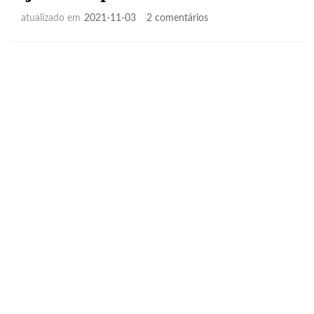
em
atualizado em
2021-11-03
2 comentários
2
jeitos
de
publicar
um
livro