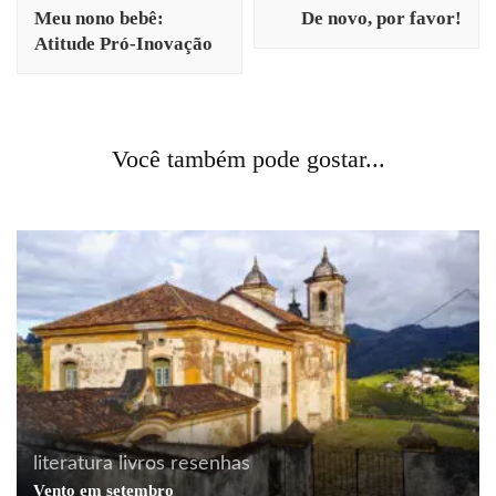
de
Meu nono bebê:
De novo, por favor!
post
Atitude Pró-Inovação
arquitetura
arte
cores
cotidiano
curiosidades
fotografia
história
viagens
Você também pode gostar...
Dez dias de encher os olhos: parte 2 [Verona]
literatura
livros
resenhas
Vento em setembro