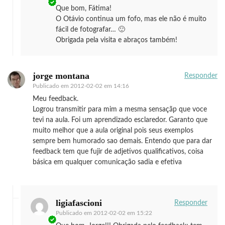
Que bom, Fátima!
O Otávio continua um fofo, mas ele não é muito
fácil de fotografar… 🙂
Obrigada pela visita e abraços também!
jorge montana
Responder
Publicado em
2012-02-02 em 14:16
Meu feedback.
Logrou transmitir para mim a mesma sensaçãp que voce
tevi na aula. Foi um aprendizado esclaredor. Garanto que
muito melhor que a aula original pois seus exemplos
sempre bem humorado sao demais. Entendo que para dar
feedback tem que fujir de adjetivos qualificativos, coisa
básica em qualquer comunicação sadia e efetiva
ligiafascioni
Responder
Publicado em
2012-02-02 em 15:22