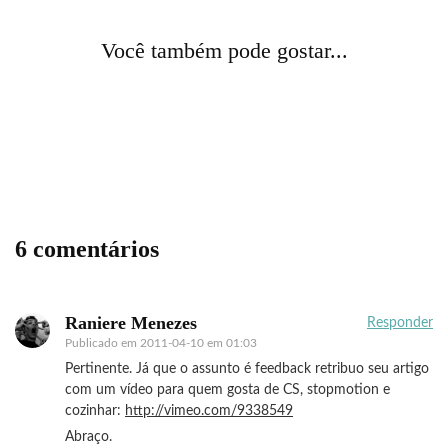
Acontecendo Aqui
Coluna da semana
design
dicas profissionais
Você também pode gostar...
8 dicas para contratar um designer
Berlim
cores
cotidiano
curiosidades
fotografia
Berlim
cotidiano
curiosidades
humor
marketing
Natal cor de abóbora
moda
propaganda
vida de manequim
vitrines
Casamento da depressão
6 comentários
Raniere Menezes
Responder
Publicado em
2011-04-10 em 01:03
Pertinente. Já que o assunto é feedback retribuo seu artigo
com um vídeo para quem gosta de CS, stopmotion e
cozinhar:
http://vimeo.com/9338549
Abraço.