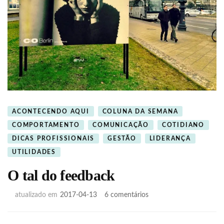
ACONTECENDO AQUI
COLUNA DA SEMANA
COMPORTAMENTO
COMUNICAÇÃO
COTIDIANO
DICAS PROFISSIONAIS
GESTÃO
LIDERANÇA
UTILIDADES
O tal do feedback
em
atualizado em
2017-04-13
6 comentários
O
tal