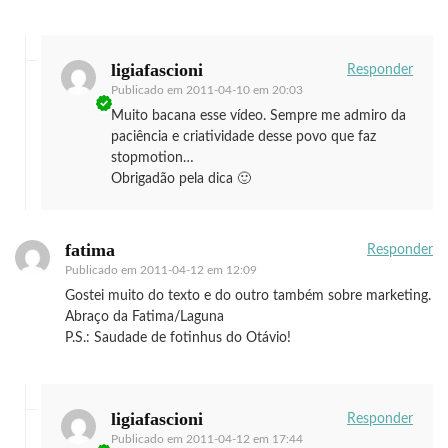
ligiafascioni
Responder
Publicado em
2011-04-10 em 20:03
Muito bacana esse vídeo. Sempre me admiro da
paciência e criatividade desse povo que faz
stopmotion…
Obrigadão pela dica 🙂
fatima
Responder
Publicado em
2011-04-12 em 12:09
Gostei muito do texto e do outro também sobre marketing.
Abraço da Fatima/Laguna
P.S.: Saudade de fotinhus do Otávio!
ligiafascioni
Responder
Publicado em
2011-04-12 em 17:44