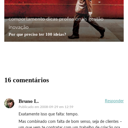
comportamento
dicas profissionais
gestão
inovação
Acontecendo Aqui
boas maneiras
Coluna da
Por que preciso ter 100 ideias?
semana
cotidiano
dicas profissionais
Todos os ouvidos
16 comentários
Bruno L.
Responder
Publicado em
2008-09-29 em 12:59
Exatamente isso que falta: tempo.
Mas combinado com falta de bom senso, seja de clientes –
um que vem te contratar com um trabalho de criação pra