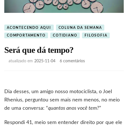
ACONTECENDO AQUI
COLUNA DA SEMANA
COMPORTAMENTO
COTIDIANO
FILOSOFIA
Será que dá tempo?
em
atualizado em
2025-11-04
6 comentários
Será
que
dá
tempo?
Dia desses, um amigo nosso motociclista, o Joel
Rhenius, perguntou sem mais nem menos, no meio
de uma conversa: “
quantos anos você tem?
”
Respondi 41, meio sem entender direito por que ele