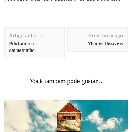
Navegação
Artigo anterior
Próximo artigo
de
Pilotando o
Mentes flexíveis
post
carneirinho
Berlim
comportamento
cotidiano
curiosidades
história
inovação
Você também pode gostar...
A mulher que sabia voar