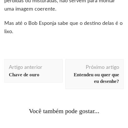
perdidas ou misturadas, não servem para montar
uma imagem coerente.
Mas até o Bob Esponja sabe que o destino delas é o
lixo.
Navegação
Artigo anterior
Próximo artigo
de
Chave de ouro
Entendeu ou quer que
post
eu desenhe?
Acontecendo Aqui
Coluna da semana
comportamento
cotidiano
filosofia
livros
arquitetura
comunicação
cotidiano
curiosidades
Você também pode gostar...
Segredo não é para contar
fotografia
humor
identidade corporativa
Arquiteto sem teto