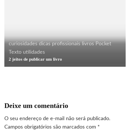
curiosidades
dicas profissionais
livros
Pocket
Texto
utilidades
alemão para debochados
comunicação
cotidiano
2 jeitos de publicar um livro
curiosidades
humor
utilidades
Alemão para debochados 9: Lego de araque (continuação)
Deixe um comentário
O seu endereço de e-mail não será publicado.
Campos obrigatórios são marcados com
*