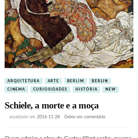
ARQUITETURA
ARTE
BERLIM
BERLIN
CINEMA
CURIOSIDADES
HISTÓRIA
NEW
Schiele, a morte e a moça
em
atualizado em
2016-11-28
Deixe um comentário
Schiele,
a
morte