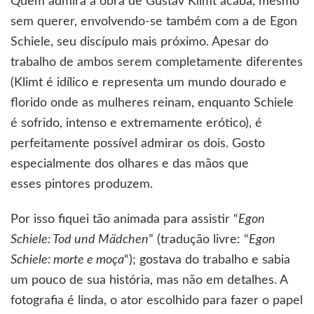
Quem admira a obra de Gustav Klimt acaba, mesmo
e
sem querer, envolvendo-se também com a de Egon
a
moça
Schiele, seu discípulo mais próximo. Apesar do
trabalho de ambos serem completamente diferentes
(Klimt é idílico e representa um mundo dourado e
florido onde as mulheres reinam, enquanto Schiele
é sofrido, intenso e extremamente erótico), é
perfeitamente possível admirar os dois. Gosto
especialmente dos olhares e das mãos que
esses pintores produzem.
Por isso fiquei tão animada para assistir “
Egon
Schiele: Tod und Mädchen
” (tradução livre: “
Egon
Schiele: morte e moça
“); gostava do trabalho e sabia
um pouco de sua história, mas não em detalhes. A
fotografia é linda, o ator escolhido para fazer o papel