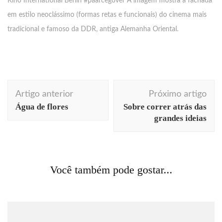
Kino International Berlin #paarcegover A imagem mostra a fachada
em estilo neoclássimo (formas retas e funcionais) do cinema mais
tradicional e famoso da DDR, antiga Alemanha Oriental.
Navegação
Artigo anterior
Próximo artigo
de
Água de flores
Sobre correr atrás das
post
grandes ideias
Acontecendo Aqui
Coluna da semana
comportamento
comunicação
cotidiano
curiosidades
design
matemática
utilidades
Você também pode gostar...
Lógica confusa