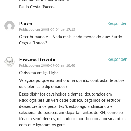
Paulo Costa (Pacco)
Pacco
Responder
Publicado em
2008-09-04 em 17:15
O ser humano é… Nada mais, nada menos do que: Surdo,
Cego e “Louco”!
Erasmo Rizzuto
Responder
Publicado em
2008-09-05 em 18:48
Caríssima amiga Lígia:
Vê agora porque eu tenho uma opinião contrastante sobre
os diplomas e diplomados?
Esses distintos cavalheiros e damas, doutorados em
Psicologia (era universidade pública, pagamos os estudos
desses cretinos pedantes?), estão agora clinicando e
selecionando pessoas em departamentos de RH, como se
fôssem semi-deuses, olhando o mundo com a mesma ótica
com que ignoram os garis.