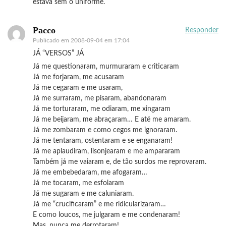
estava sem o uniforme.
Pacco
Responder
Publicado em
2008-09-04 em 17:04
JÁ “VERSOS” JÁ
Já me questionaram, murmuraram e criticaram
Já me forjaram, me acusaram
Já me cegaram e me usaram,
Já me surraram, me pisaram, abandonaram
Já me torturaram, me odiaram, me xingaram
Já me beijaram, me abraçaram… E até me amaram.
Já me zombaram e como cegos me ignoraram.
Já me tentaram, ostentaram e se enganaram!
Já me aplaudiram, lisonjearam e me ampararam
Também já me vaiaram e, de tão surdos me reprovaram.
Já me embebedaram, me afogaram…
Já me tocaram, me esfolaram
Já me sugaram e me caluniaram.
Já me “crucificaram” e me ridicularizaram…
E como loucos, me julgaram e me condenaram!
Mas, nunca me derrotaram!