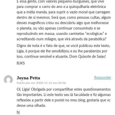
É essa gente, com valores pequeno-burgueses, que vive
para comprar o carro do ano e a quinquilharia eletrônica
que a mídia manda, para suprir o vazio moral que carregam
dentro de si mesmos. Será que, como pessoas cultas, algum
desses magníficos criou ou descobriu algo que melhorasse
o planeta, ou vão apenas continuar consumindo e se
reproduzindo em massa, usando camisetas “ecológicas” e
acreditando num milagre, que virá através da parabólica?
Digno de nota é o fato de que, se você publicou este texto,
Lígia, é porque ele lhe sensibilizou e eu lhe parabenizo por
isso, continue sensível e atuante, Dom Quixote de Saias!
BJKS
Joyna Petta
Responder
Publicado em
2008-11-21 em 04:06
Oi, Lígia! Obrigada por compartilhar estes questionamentos
tão importantes. Li este texto seu lá faculdade e fiz algumas
reflexões a partir dele e postei no meu blog, gostaria que vc
desse uma olhada.
bj