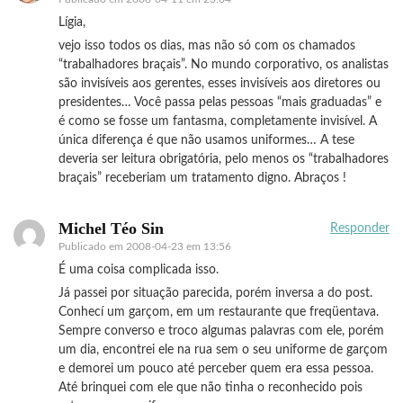
Lígia,
vejo isso todos os dias, mas não só com os chamados
“trabalhadores braçais”. No mundo corporativo, os analistas
são invisíveis aos gerentes, esses invisíveis aos diretores ou
presidentes… Você passa pelas pessoas “mais graduadas” e
é como se fosse um fantasma, completamente invisível. A
única diferença é que não usamos uniformes… A tese
deveria ser leitura obrigatória, pelo menos os “trabalhadores
braçais” receberiam um tratamento digno. Abraços !
Michel Téo Sin
Responder
Publicado em
2008-04-23 em 13:56
É uma coisa complicada isso.
Já passei por situação parecida, porém inversa a do post.
Conhecí um garçom, em um restaurante que freqüentava.
Sempre converso e troco algumas palavras com ele, porém
um dia, encontrei ele na rua sem o seu uniforme de garçom
e demorei um pouco até perceber quem era essa pessoa.
Até brinquei com ele que não tinha o reconhecido pois