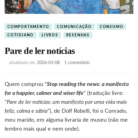
COMPORTAMENTO
COMUNICAÇÃO
CONSUMO
COTIDIANO
LIVROS
RESENHAS
Pare de ler notícias
em
atualizado em
2026-03-08
1 comentário
Pare
de
ler
Quem comprou “
Stop reading the news: a manifesto
notícias
for a happier, calmer and wiser life
” (tradução livre:
“
Pare de ler notícias: um manifesto por uma vida mais
feliz, calma e sábia
”), de Dolf Robelli, foi o Conrado,
meu marido, em alguma livraria de museu (não me
lembro mais qual e nem onde).