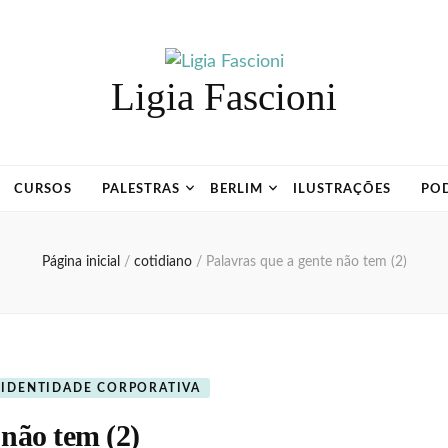
Ligia Fascioni
CURSOS
PALESTRAS
BERLIM
ILUSTRAÇÕES
PO
Página inicial
/
cotidiano
/
Palavras que a gente não tem (2)
IDENTIDADE CORPORATIVA
 não tem (2)