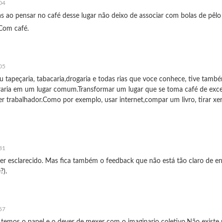
04
ao pensar no café desse lugar não deixo de associar com bolas de pêlo 
Com café.
05
tapeçaria, tabacaria,drogaria e todas rias que voce conhece, tive tamb
raria em um lugar comum.Transformar um lugar que se toma café de exce
 trabalhador.Como por exemplo, usar internet,compar um livro, tirar x
31
ter esclarecido. Mas fica também o feedback que não está tão claro de en
?).
57
 temos o papel e o dever de mexer com o imaginario coletivo.Não existe 