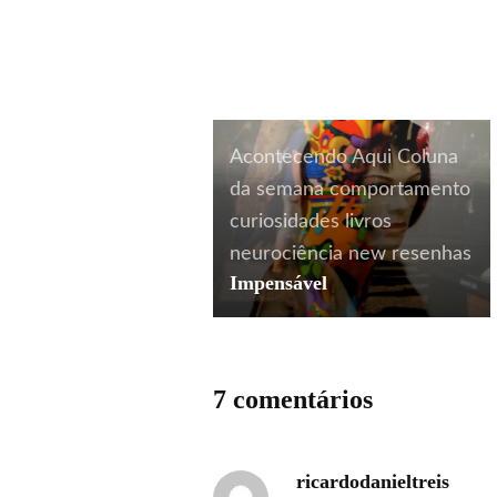
Acontecendo Aqui
Coluna
da semana
comportamento
curiosidades
livros
neurociência
new
resenhas
Impensável
7 comentários
ricardodanieltreis