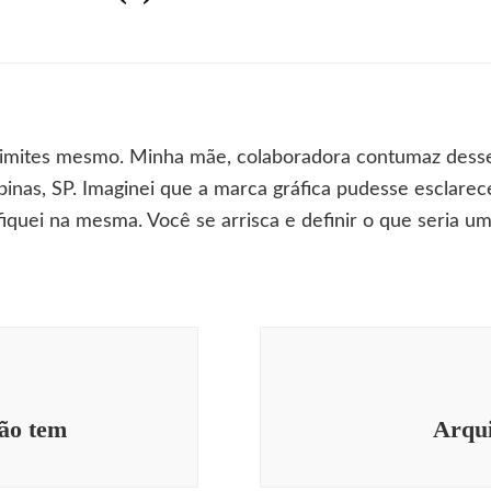
m
lavras
ue
nte
ão
limites mesmo. Minha mãe, colaboradora contumaz dess
em
)
nas, SP. Imaginei que a marca gráfica pudesse esclare
fiquei na mesma. Você se arrisca e definir o que seria u
não tem
Arqui
Acontecendo Aqui
Coluna