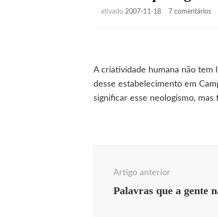
e
ativado
2007-11-18
7 comentários
Pa
q
a
ge
n
A criatividade humana não tem 
t
(2
desse estabelecimento em Campi
significar esse neologismo, mas 
Navegação
de
Artigo anterior
post
Palavras que a gente 