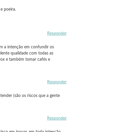
e poeira.
Responder
ém a intenção em confundir os
lente qualidade com todas as
erox e também tomar cafés e
Responder
tender (são os riscos que a gente
Responder
risco em inovar, em toda intenção