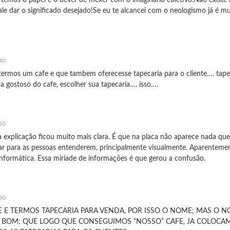
le dar o significado desejado!Se eu te alcancei com o neologismo já é mu
40
termos um cafe e que tambem oferecesse tapecaria para o cliente…. tape
gostoso do cafe, escolher sua tapecaria…. isso….
50
a explicação ficou muito mais clara. É que na placa não aparece nada que
ar para as pessoas entenderem, principalmente visualmente. Aparentemen
nformática. Essa miríade de informações é que gerou a confusão.
50
FE E TERMOS TAPECARIA PARA VENDA, POR ISSO O NOME; MAS O NO
O BOM; QUE LOGO QUE CONSEGUIMOS “NOSSO” CAFE, JA COLOCA