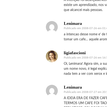
existe um aprendizado, nos va
que alcancei mais pessoas.
Lenimara
Publicado em
2008-07-26 em 01:
a intencao desse nome e’ de 
tomar um cafe… aquele aroma 
ligiafascioni
Publicado em
2008-07-26 em 16:
Oi, Lenimara! Agora sim, a su
um nome novo, é legal explic
nada tem a ver com xerox e i
Lenimara
Publicado em
2008-07-27 em 20:
A IDEIA ERA DE FAZER CA
TERMOS UM CAFE FOI TA