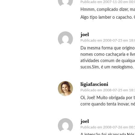
Publicado em
2007-11-20 em 00:
Hmmm, complicado dizer, mas 
Algo tipo lamber o capacho. 
joel
Publicado em
2008-07-25 em 18:
Da mesma forma que originou 
nomes como cachaçaria e liv
atividades comum de qualquer
sucos.Sim, é um neologismo.
ligiafascioni
Publicado em
2008-07-25 em 18:
Oi, Joel! Muito obrigada por 
corre quando tenta inovar, né
joel
Publicado em
2008-07-26 em 00:
A intenção foi alcançada.Nós