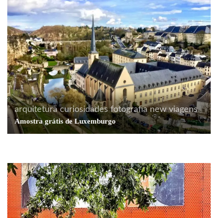
arquitetura
curiosidades
fotografia
new
viagens
curiosidades
dicas profissionais
ilustração
livros
Amostra grátis de Luxemburgo
tecnologia
Explicação com desenho e tudo!