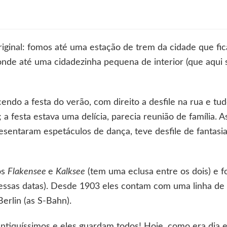
ha
nde!
ginal: fomos até uma estação de trem da cidade que fic
nde até uma cidadezinha pequena de interior (que aqui
endo a festa do verão, com direito a desfile na rua e tu
 festa estava uma delícia, parecia reunião de família. A
resentaram espetáculos de dança, teve desfile de fantasi
os
Flakensee
e
Kalksee
(tem uma eclusa entre os dois) e 
ssas datas). Desde 1903 eles contam com uma linha de 
Berlin (as S-Bahn).
tiquíssimos e eles guardam todos! Hoje, como era dia es