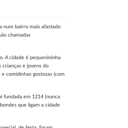
a num bairro mais afastado
 são chamadas
do. A cidade é pequenininha
s crianças e jovens do
a e comidinhas gostosas (com
foi fundada em 1214 (nunca
bondes que ligam a cidade
pecial, de festa, foram