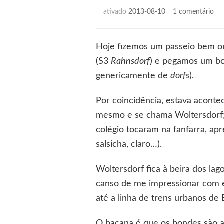
em
ativado
2013-08-10
1 comentário
Ol
o
bo
Hoje fizemos um passeio bem ori
(S3
Rahnsdorf
) e pegamos um bo
genericamente de
dorfs
).
Por coincidência, estava acontec
mesmo e se chama Woltersdorf; a
colégio tocaram na fanfarra, ap
salsicha, claro…).
Woltersdorf fica à beira dos lag
canso de me impressionar com e
até a linha de trens urbanos de 
O bacana é que os bondes são an