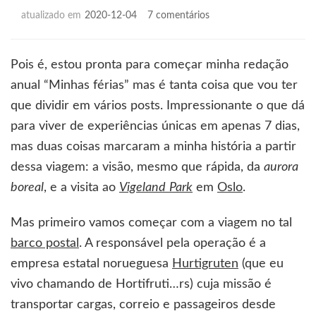
em
atualizado em
2020-12-04
7 comentários
O
barco
e
Pois é, estou pronta para começar minha redação
a
anual “Minhas férias” mas é tanta coisa que vou ter
aurora
que dividir em vários posts. Impressionante o que dá
para viver de experiências únicas em apenas 7 dias,
mas duas coisas marcaram a minha história a partir
dessa viagem: a visão, mesmo que rápida, da
aurora
boreal
, e a visita ao
Vigeland
Park
em
Oslo
.
Mas primeiro vamos começar com a viagem no tal
barco postal
. A responsável pela operação é a
empresa estatal norueguesa
Hurtigruten
(que eu
vivo chamando de Hortifruti…rs) cuja missão é
transportar cargas, correio e passageiros desde