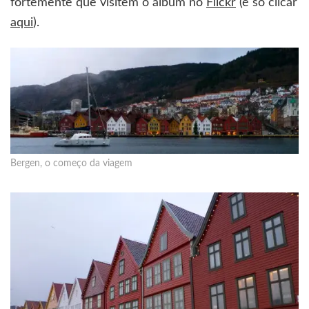
fortemente que visitem o álbum no
Flickr
(é só clicar
aqui
).
Bergen, o começo da viagem