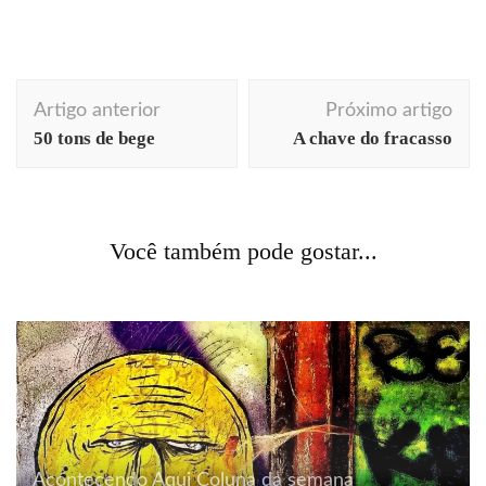
Navegação
Artigo anterior
Próximo artigo
de
50 tons de bege
A chave do fracasso
post
contículos
cotidiano
curiosidades
literatura
Você também pode gostar...
Ócio, demanda e comichão
Acontecendo Aqui
Coluna da semana