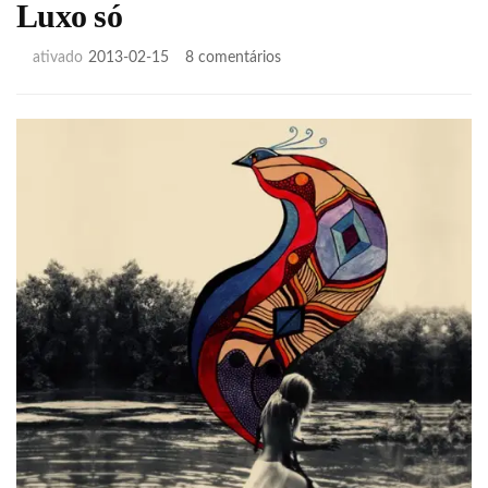
Luxo só
em
ativado
2013-02-15
8 comentários
Luxo
só