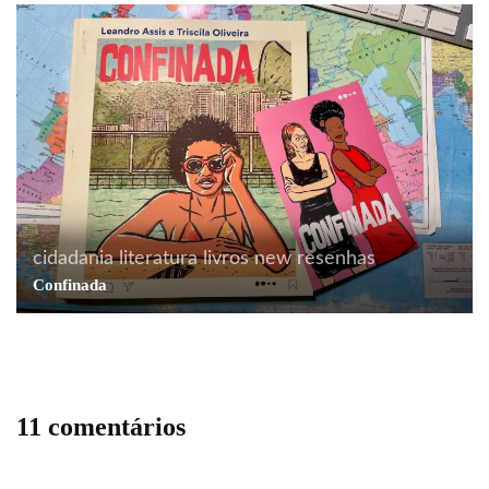
cidadania
literatura
livros
new
resenhas
Confinada
11 comentários