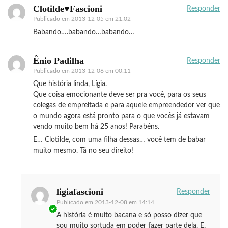
Clotilde♥Fascioni
Responder
Publicado em
2013-12-05 em 21:02
Babando….babando…babando…
Ênio Padilha
Responder
Publicado em
2013-12-06 em 00:11
Que história linda, Lígia.
Que coisa emocionante deve ser pra você, para os seus
colegas de empreitada e para aquele empreendedor ver que
o mundo agora está pronto para o que vocês já estavam
vendo muito bem há 25 anos! Parabéns.
E… Clotilde, com uma filha dessas… você tem de babar
muito mesmo. Tá no seu direito!
ligiafascioni
Responder
Publicado em
2013-12-08 em 14:14
A história é muito bacana e só posso dizer que
sou muito sortuda em poder fazer parte dela. E,