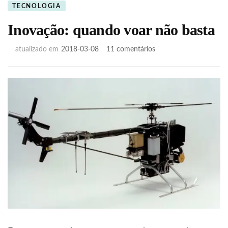
TECNOLOGIA
Inovação: quando voar não basta
em
atualizado em
2018-03-08
11 comentários
Inovação:
quando
voar
não
basta