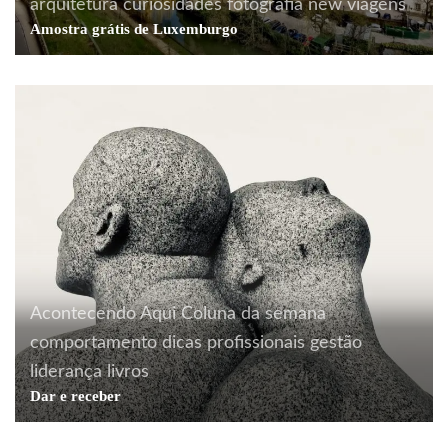
arquitetura
curiosidades
fotografia
new
viagens
Amostra grátis de Luxemburgo
Acontecendo Aqui
Coluna da semana
comportamento
dicas profissionais
gestão
liderança
livros
Dar e receber