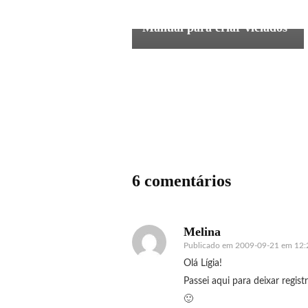
inovação
livros
tecnologia
Manual para criar viciados
6 comentários
Melina
Publicado em
2009-09-21 em 12:
Olá Lígia!
Passei aqui para deixar regist
🙂