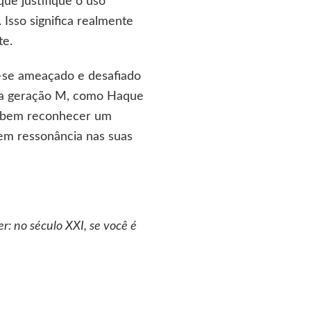
ue justifique o uso
Isso significa realmente
te.
e-se ameaçado e desafiado
 a geração M, como Haque
to bem reconhecer um
em ressonância nas suas
r: no século XXI, se você é