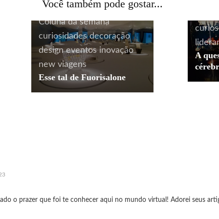
Você também pode gostar...
Acontecendo Aqui
arte
da se
Coluna da semana
curio
curiosidades
decoração
lidera
design
eventos
inovação
A ques
new
viagens
céreb
Esse tal de Fuorisalone
23
rado o prazer que foi te conhecer aqui no mundo virtual! Adorei seus artigo