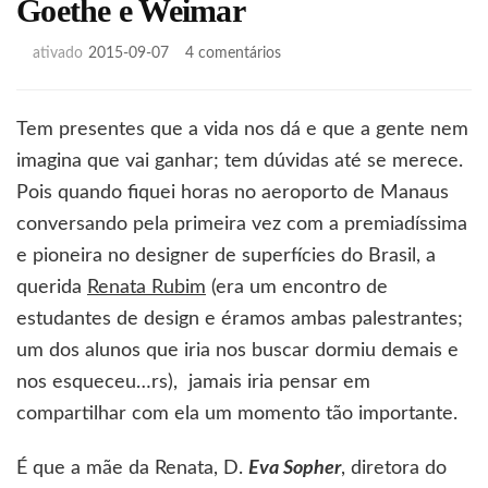
Goethe e Weimar
em
ativado
2015-09-07
4 comentários
Goethe
e
Weimar
Tem presentes que a vida nos dá e que a gente nem
imagina que vai ganhar; tem dúvidas até se merece.
Pois quando fiquei horas no aeroporto de Manaus
conversando pela primeira vez com a premiadíssima
e pioneira no designer de superfícies do Brasil, a
querida
Renata Rubim
(era um encontro de
estudantes de design e éramos ambas palestrantes;
um dos alunos que iria nos buscar dormiu demais e
nos esqueceu…rs), jamais iria pensar em
compartilhar com ela um momento tão importante.
É que a mãe da Renata, D.
Eva Sopher
, diretora do