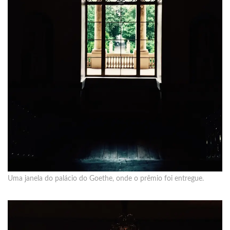
Uma janela do palácio do Goethe, onde o prêmio foi entregue.