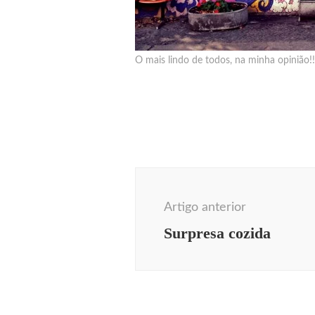
O mais lindo de todos, na minha opinião!!
Navegação
de
Artigo anterior
post
Surpresa cozida