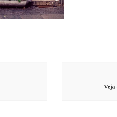
Veja 
arte
c
livros
O qua