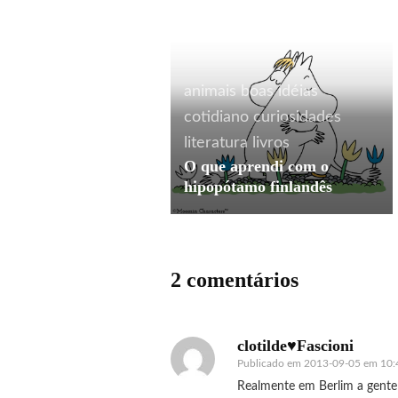
animais
boas idéias
cotidiano
curiosidades
literatura
livros
O que aprendi com o
hipopótamo finlandês
2 comentários
clotilde♥Fascioni
Publicado em
2013-09-05 em 10:
Realmente em Berlim a gente