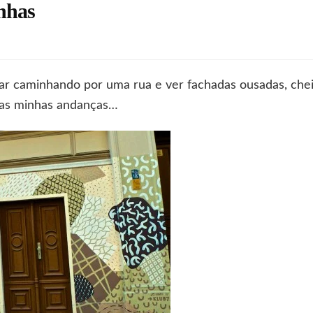
nhas
m
chadas
tampadinhas
ar caminhando por uma rua e ver fachadas ousadas, chei
nas minhas andanças…