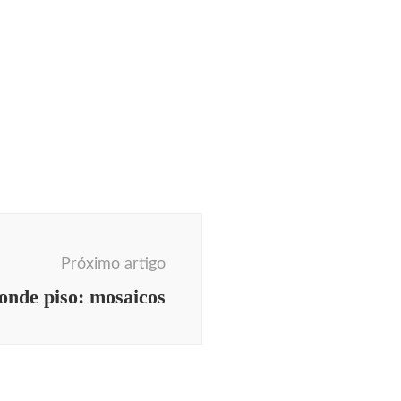
Próximo artigo
onde piso: mosaicos
uriosidades
literatura
dro da menina de