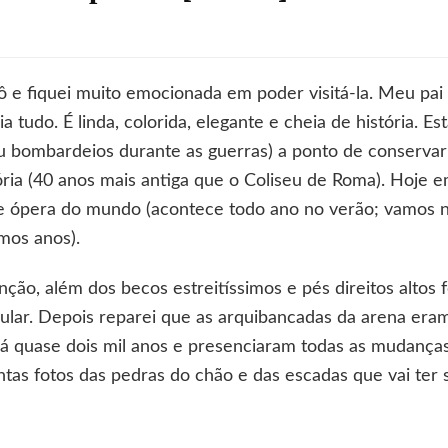
m
ez
as
ô e fiquei muito emocionada em poder visitá-la. Meu pai
cher
a tudo. É linda, colorida, elegante e cheia de história. E
hos:
u bombardeios durante as guerras) a ponto de conserva
rte
ória (40 anos mais antiga que o Coliseu de Roma). Hoje e
de ópera do mundo (acontece todo ano no verão; vamos n
erona]
mos anos).
ão, além dos becos estreitíssimos e pés direitos altos 
ular. Depois reparei que as arquibancadas da arena era
 há quase dois mil anos e presenciaram todas as mudanç
ntas fotos das pedras do chão e das escadas que vai ter 