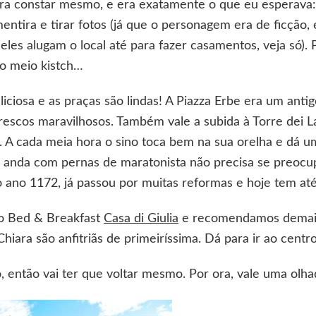
ó para constar mesmo, e era exatamente o que eu esperava
ntira e tirar fotos (já que o personagem era de ficção, 
 eles alugam o local até para fazer casamentos, veja só)
o meio kistch…
liciosa e as praças são lindas! A Piazza Erbe era um ant
rescos maravilhosos. Também vale a subida à Torre dei 
a. A cada meia hora o sino toca bem na sua orelha e dá um
anda com pernas de maratonista não precisa se preocup
o ano 1172, já passou por muitas reformas e hoje tem até
o Bed & Breakfast
Casa di Giulia
e recomendamos demais
 Chiara são anfitriãs de primeiríssima. Dá para ir ao centro
o, então vai ter que voltar mesmo. Por ora, vale uma olh