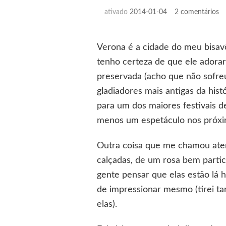
e
ativado
2014-01-04
2 comentários
D
di
de
Verona é a cidade do meu bisav
en
tenho certeza de que ele adorari
os
ol
preservada (acho que não sofre
pa
gladiadores mais antigas da hist
2
para um dos maiores festivais 
[V
menos um espetáculo nos próxi
Outra coisa que me chamou atenç
calçadas, de um rosa bem partic
gente pensar que elas estão lá
de impressionar mesmo (tirei ta
elas).