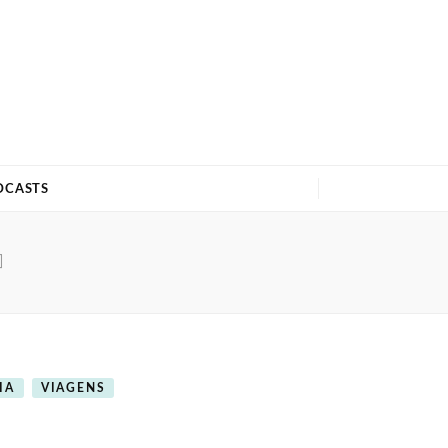
DCASTS
]
IA
VIAGENS