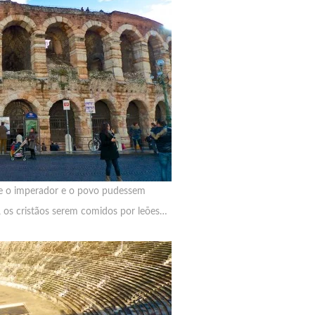
ue o imperador e o povo pudessem
de, os cristãos serem comidos por leões…