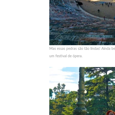
Mas essas pedras são tão lindas! Ainda b
um festival de ópera.