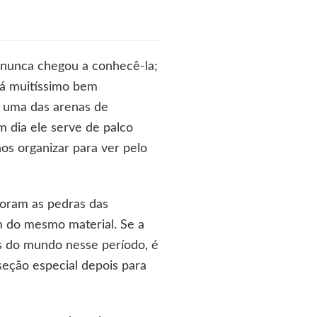
 nunca chegou a conhecê-la;
stá muitíssimo bem
r uma das arenas de
m dia ele serve de palco
os organizar para ver pelo
foram as pedras das
m do mesmo material. Se a
as do mundo nesse período, é
seção especial depois para