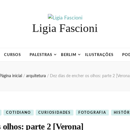
Ligia Fascioni
CURSOS
PALESTRAS
BERLIM
ILUSTRAÇÕES
PO
Página inicial
/
arquitetura
/
Dez dias de encher os olhos: parte 2 [Verona
COTIDIANO
CURIOSIDADES
FOTOGRAFIA
HISTÓR
 olhos: parte 2 [Verona]