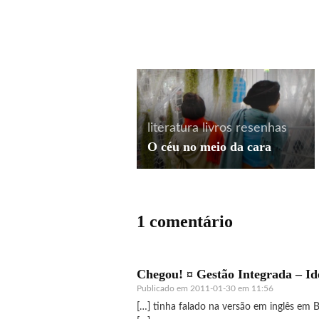
cinema
curiosidades
história
literatura
literatura
livros
livros
Correndo da morte
Tudo é iluminado
literatura
livros
resenhas
O céu no meio da cara
1 comentário
Chegou! ¤ Gestão Integrada – Id
Publicado em
2011-01-30 em 11:56
[…] tinha falado na versão em inglês em 