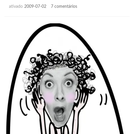
em
ativado
2009-07-02
7 comentários
Design
de
serviços