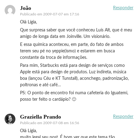
João
Responder
Publicado em
2009-07-07 em 17:16
Olá Lígia,
Que surpresa saber que você conheceu Luís Alt, que é meu
amigo de longa data em Joinville. Um visionário.
E essa química aconteceu, em parte, do fato de ambos
terem seu pé no yeppie(ismo) e estarem em busca
constante da troca de informações.
Para mim, Starbucks está para design de serviços como
Apple está para design de produtos. Luz indireta, música
boa (lançou Céu e KT Tunstall), aconchego, padronização,
poltronas e até café…
PS: O ponto de encontro foi numa cafeteria do Iguatemi,
posso ter feito o cardápio? 🙂
Graziella Prando
Responder
Publicado em
2009-07-08 em 16:56
Olá Lígia,
muito legal seu post. É bom ver que este tema tão