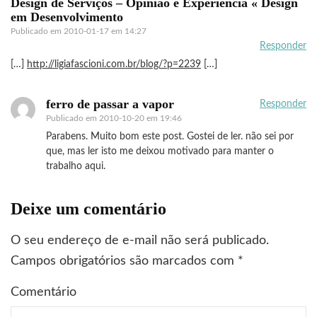
Design de Serviços – Opinião e Experiência « Design
em Desenvolvimento
Publicado em
2010-01-17 em 14:27
Responder
[…]
http://ligiafascioni.com.br/blog/?p=2239
[…]
ferro de passar a vapor
Responder
Publicado em
2010-10-20 em 19:46
Parabens. Muito bom este post. Gostei de ler. não sei por
que, mas ler isto me deixou motivado para manter o
trabalho aqui.
Deixe um comentário
O seu endereço de e-mail não será publicado.
Campos obrigatórios são marcados com
*
Comentário