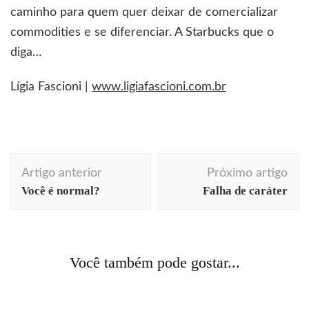
caminho para quem quer deixar de comercializar
commodities e se diferenciar. A Starbucks que o
diga…
Lígia Fascioni |
www.ligiafascioni.com.br
Navegação
Artigo anterior
Próximo artigo
de
Você é normal?
Falha de caráter
post
arte
cores
curiosidades
decoração
design
dicas
profissionais
história
livros
moda
Acontecendo Aqui
Coluna da semana
Você também pode gostar...
Série cores: os segredos do azul
comportamento
cotidiano
curiosidades
Achado é roubado sim!
Acontecendo Aqui
cotidiano
design