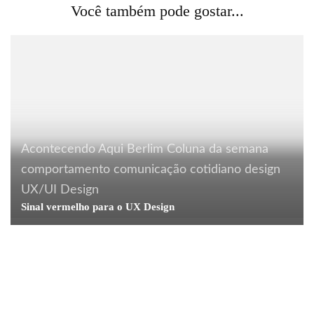
Você também pode gostar...
Acontecendo Aqui
Berlim
Coluna da semana
comportamento
comunicação
cotidiano
design
UX/UI Design
Acontecendo Aqui
Coluna da semana
cotidiano
Sinal vermelho para o UX Design
marketing
comunicação
consumo
cotidiano
curiosidades
Blábláblá…
design
embalagem
humor
Embalagens que dizem tudo