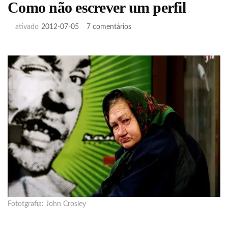
Como não escrever um perfil
em
ativado
2012-07-05
7 comentários
Como
não
escrever
um
perfil
Fototgrafia: John Crosley