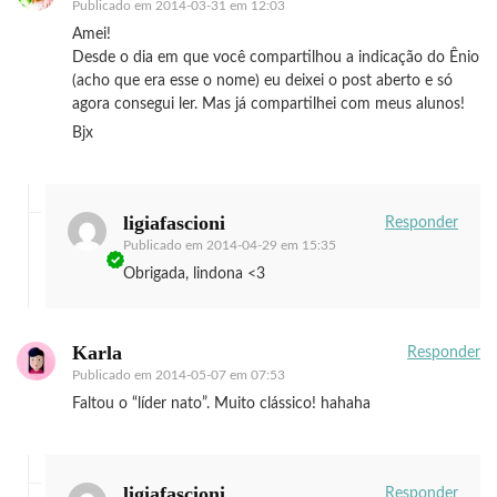
Publicado em
2014-03-31 em 12:03
Amei!
Desde o dia em que você compartilhou a indicação do Ênio
(acho que era esse o nome) eu deixei o post aberto e só
agora consegui ler. Mas já compartilhei com meus alunos!
Bjx
ligiafascioni
Responder
Publicado em
2014-04-29 em 15:35
Obrigada, lindona <3
Karla
Responder
Publicado em
2014-05-07 em 07:53
Faltou o “líder nato”. Muito clássico! hahaha
ligiafascioni
Responder