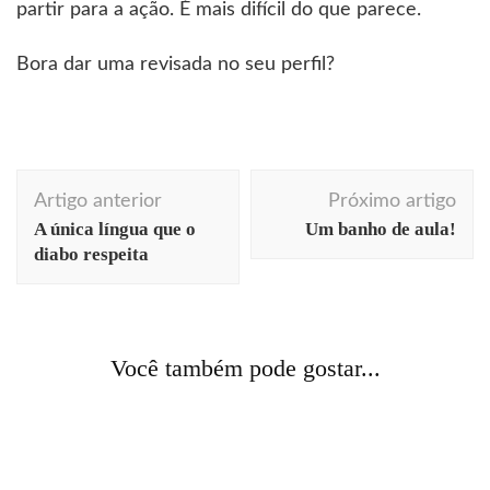
partir para a ação. É mais difícil do que parece.
Bora dar uma revisada no seu perfil?
Navegação
Artigo anterior
Próximo artigo
de
A única língua que o
Um banho de aula!
post
diabo respeita
arquitetura
Berlim
curiosidades
história
videos
Acontecendo Aqui
Coluna da semana
Berlin
comunicação
cotidiano
curiosidades
humor
Você também pode gostar...
Episódio 7: Reichstag
literatura
livros
resenhas
arquitetura
arte
curiosidades
fotografia
história
Não fui eu quem falou
viagens
O outono de Praga