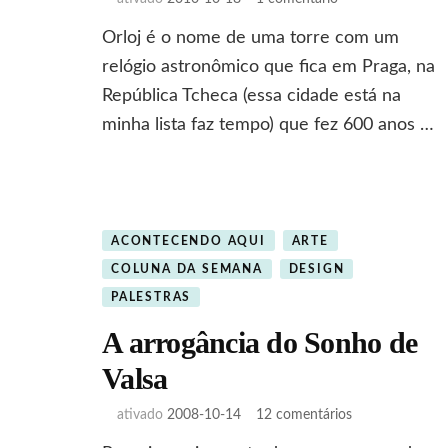
600
Orloj é o nome de uma torre com um
anos
do
relógio astronômico que fica em Praga, na
Orloj
República Tcheca (essa cidade está na
minha lista faz tempo) que fez 600 anos …
ACONTECENDO AQUI
ARTE
COLUNA DA SEMANA
DESIGN
PALESTRAS
A arrogância do Sonho de
Valsa
em
ativado
2008-10-14
12 comentários
A