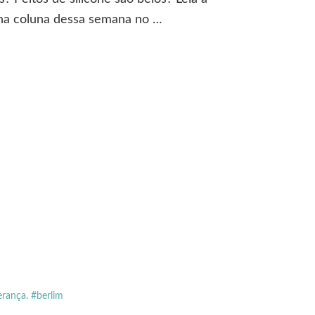
ha coluna dessa semana no …
erança. #berlim