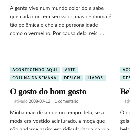
Simplesmente
A gente vive num mundo colorido e sabe
vermelho
que cada cor tem seu valor, mas nenhuma é
tão polêmica e cheia de personalidade
como o vermelho. Por causa dela, reis, …
ACONTECENDO AQUI
ARTE
AC
COLUNA DA SEMANA
DESIGN
LIVROS
DE
O gosto do bom gosto
Be
em
ativado
2008-09-12
1 comentário
at
O
Minha mãe dizia que no tempo dela, se a
O qu
gosto
do
moda era vestido acinturado, a moça que
gela
bom
não andasse assim era ridicularizada na rua.
bela