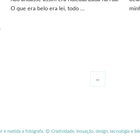
gosto
O que era belo era lei, todo …
min
e
…
er e metida a fotógrafa.
😍 Criatividade, inovação, design, tecnologia e lid