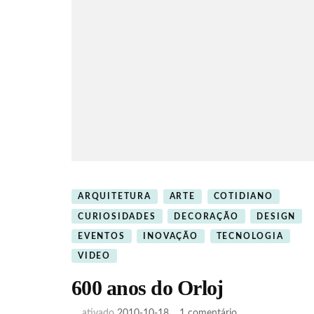
ARQUITETURA
ARTE
COTIDIANO
CURIOSIDADES
DECORAÇÃO
DESIGN
EVENTOS
INOVAÇÃO
TECNOLOGIA
VIDEO
600 anos do Orloj
em
ativado
2010-10-18
1 comentário