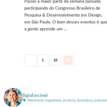
Passei a maior parte da semana passada
arrogância
do
participando do Congresso Brasileiro de
Sonho
Pesquisa & Desenvolvimento em Design,
de
em São Paulo. O bom desses eventos é qu
Valsa
a gente aprende um …
Paginação
Página
Página
Página
1
10
11
de
posts
ligiafascioni
🗣 Palestrante, engenheira, escritora, ilustradora, podcast