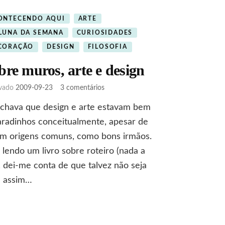
ONTECENDO AQUI
ARTE
LUNA DA SEMANA
CURIOSIDADES
CORAÇÃO
DESIGN
FILOSOFIA
bre muros, arte e design
em
ivado
2009-09-23
3 comentários
Sobre
achava que design e arte estavam bem
muros,
arte
radinhos conceitualmente, apesar de
e
em origens comuns, como bons irmãos.
design
lendo um livro sobre roteiro (nada a
, dei-me conta de que talvez não seja
 assim…