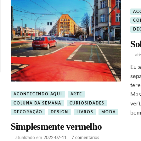
AC
CO
DE
So
at
Eu 
sepa
ter
Mas 
ACONTECENDO AQUI
ARTE
ver)
COLUNA DA SEMANA
CURIOSIDADES
DECORAÇÃO
DESIGN
LIVROS
MODA
bem
Simplesmente vermelho
em
atualizado em
2022-07-11
7 comentários