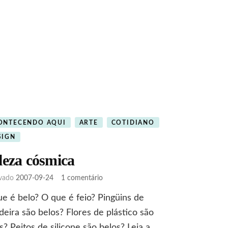
ONTECENDO AQUI
ARTE
COTIDIANO
SIGN
leza cósmica
em
ivado
2007-09-24
1 comentário
Beleza
e é belo? O que é feio? Pingüins de
cósmica
deira são belos? Flores de plástico são
s? Peitos de silicone são belos? Leia a