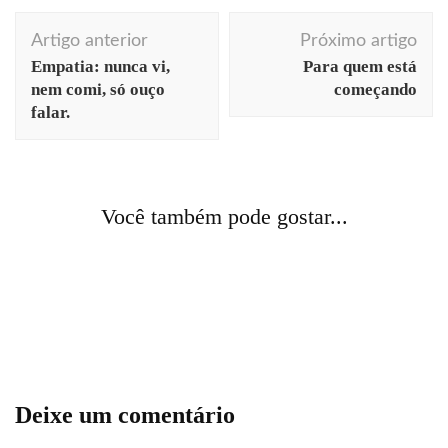
Navegação
Artigo anterior
Próximo artigo
de
Empatia: nunca vi,
Para quem está
post
nem comi, só ouço
começando
falar.
arte
Berlim
cotidiano
curiosidades
fotografia
história
Você também pode gostar...
O muro de luz
contículos
cotidiano
curiosidades
literatura
Ócio, demanda e comichão
literatura
livros
De noite, na cama…
Deixe um comentário