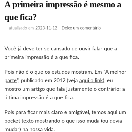
A primeira impressão é mesmo a
que fica?
em
atualizado em
2023-11-12
Deixe um comentário
A
primeira
impressão
Você já deve ter se cansado de ouvir falar que a
é
primeira impressão é a que fica.
mesmo
a
que
Pois não é o que os estudos mostram. Em “
A melhor
fica?
parte
“, publicado em 2012 (veja
aqui o link
), eu
mostro
um artigo
que fala justamente o contrário: a
última impressão é a que fica.
Pois para ficar mais claro e amigável, temos aqui um
pocket texto mostrando o que isso muda (ou devia
mudar) na nossa vida.