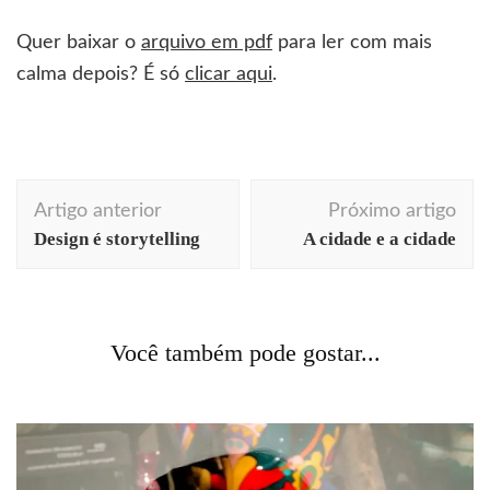
Quer baixar o
arquivo em pdf
para ler com mais
calma depois? É só
clicar aqui
.
Navegação
Artigo anterior
Próximo artigo
de
Design é storytelling
A cidade e a cidade
post
design
dicas profissionais
Você também pode gostar...
O brilho excessivo da tecnologia