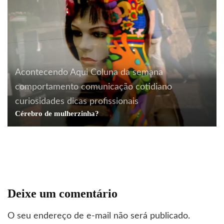
Acontecendo Aqui
Coluna da semana
comportamento
comunicação
cotidiano
curiosidades
dicas profissionais
Berlim
boas idéias
comportamento
cotidiano
Cérebro de mulherzinha?
curiosidades
O feminismo e o chocolate
Deixe um comentário
O seu endereço de e-mail não será publicado.