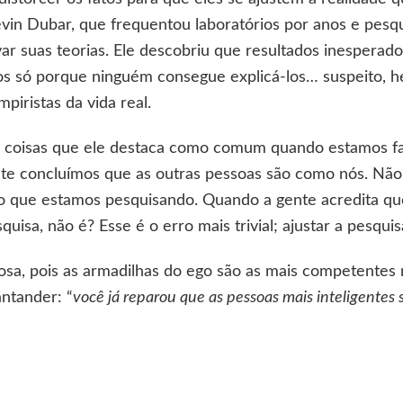
Kevin Dubar, que frequentou laboratórios por anos e pesq
r suas teorias. Ele descobriu que resultados inesperado
s só porque ninguém consegue explicá-los… suspeito, he
mpiristas da vida real.
s coisas que ele destaca como comum quando estamos 
te concluímos que as outras pessoas são como nós. Não
 que estamos pesquisando. Quando a gente acredita qu
isa, não é? Esse é o erro mais trivial; ajustar a pesquis
osa, pois as armadilhas do ego são as mais competentes
antander: “
você já reparou que as pessoas mais inteligente