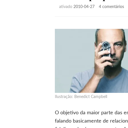
e
ativado
2010-04-27
4 comentários
A
ar
da
pe
Ilustração: Benedict Campbell
O objetivo da maior parte das e
falando basicamente de relacio