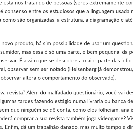
e estamos tratando de pessoas (seres extremamente com
á é consenso entre os estudiosos que a linguagem usada
 como são organizadas, a estrutura, a diagramação e até 
novo produto, há sim possibilidade de usar um questioná
onsumidor, mas essa é só uma parte, e bem pequena, da 
 observar. É assim que se descobre a maior parte das inf
el, observar sem ser notado (Heisenberg já demonstrou,
e observar altera o comportamento do observado).
a revista? Além do malfadado questionário, você vai des
algumas tardes fazendo estágio numa livraria ou banca de
, sem que ninguém se dê conta, como eles folheiam, ana
poderá comprar a sua revista também joga videogame? V
. Enfim, dá um trabalhão danado, mas muito tempo e di