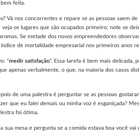
bem feita.
lo? Vá nos concorrentes e repare se as pessoas saem de 
; veja os lugares que são ocupados primeiro; note se de
os aromas. Se metade dos novos empreendedores obser
 índice de mortalidade empresarial nos primeiros anos re
o: “
medir satisfação
“. Essa tarefa é bem mais delicada, p
 que apenas verbalmente, o que, na maioria dos casos di
pois de uma palestra é perguntar se as pessoas gostaram
izer que eu falei demais ou minha voz é esganiçada? Me
estra foi ótima.
 a sua mesa e pergunta se a comida estava boa você vai 