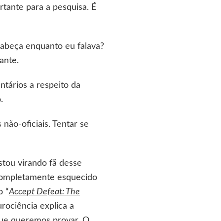
tante para a pesquisa. É
abeça enquanto eu falava?
ante.
tários a respeito da
.
 não-oficiais. Tentar se
estou virando fã desse
completamente esquecido
o “
Accept Defeat: The
urociência explica a
 que queremos provar. O