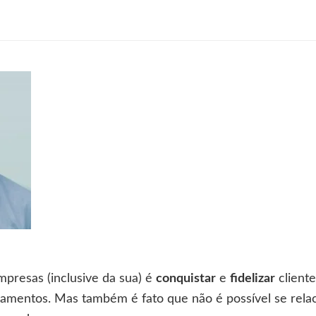
m
te
squisa
mpresas (inclusive da sua) é
conquistar
e
fidelizar
cliente
namentos. Mas também é fato que não é possível se rela