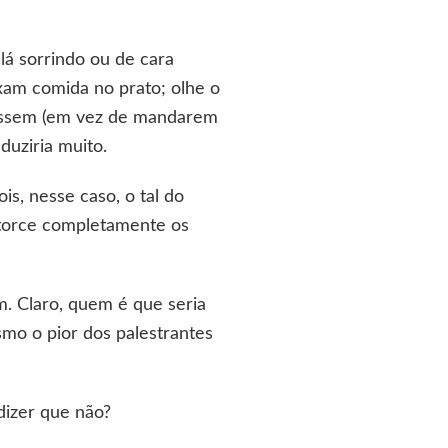
lá sorrindo ou de cara
ixam comida no prato; olhe o
vassem (em vez de mandarem
duziria muito.
ois, nesse caso, o tal do
storce completamente os
. Claro, quem é que seria
smo o pior dos palestrantes
dizer que não?