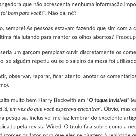
trangedora que não acrescenta nenhuma informação impor
“
foi bom para você?
“. Não dá, né?
o, sempre! As pessoas estavam fazendo que sim com a c
ltima fila lutando para manter os olhos abertos? Preocup
seria um garçom perspicaz ouvir discretamente os comen
, se alguém repetiu ou se o saleiro da mesa foi utilizado
r, observar, reparar, ficar atento, anotar os comentários
mo).
salta muito bem Harry Beckwith em “
O toque invisível
” (
á lá, em vez do que você esperava encontrar
“. Óbvio, mas 
 pesquisa. Inclusive, me faz lembrar do excelente artig
blicado pela revista Wired. O título fala sobre como a ne
istorcer os fatos para que eles se ajustem à realidade