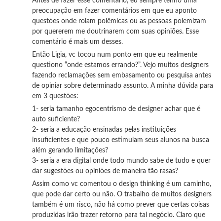
Antes de fazer esse comentário, eu sempre tenho uma
preocupação em fazer comentários em que eu aponto
questões onde rolam polêmicas ou as pessoas polemizam
por quererem me doutrinarem com suas opiniões. Esse
comentário é mais um desses.
Então Ligia, vc tocou num ponto em que eu realmente
questiono “onde estamos errando?”. Vejo muitos designers
fazendo reclamações sem embasamento ou pesquisa antes
de opiniar sobre determinado assunto. A minha dúvida para
em 3 questões:
1- seria tamanho egocentrismo de designer achar que é
auto suficiente?
2- seria a educação ensinadas pelas instituições
insuficientes e que pouco estimulam seus alunos na busca
além gerando limitações?
3- seria a era digital onde todo mundo sabe de tudo e quer
dar sugestões ou opiniões de maneira tão rasas?
Assim como vc comentou o design thinking é um caminho,
que pode dar certo ou não. O trabalho de muitos designers
também é um risco, não há como prever que certas coisas
produzidas irão trazer retorno para tal negócio. Claro que