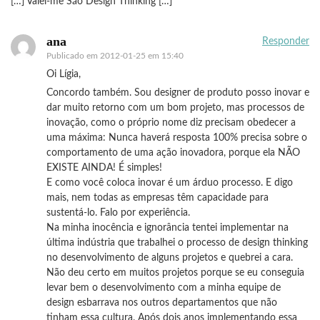
[…] Valei-me São Design Thinking […]
ana
Responder
Publicado em
2012-01-25 em 15:40
Oi Lígia,
Concordo também. Sou designer de produto posso inovar e
dar muito retorno com um bom projeto, mas processos de
inovação, como o próprio nome diz precisam obedecer a
uma máxima: Nunca haverá resposta 100% precisa sobre o
comportamento de uma ação inovadora, porque ela NÃO
EXISTE AINDA! É simples!
E como você coloca inovar é um árduo processo. E digo
mais, nem todas as empresas têm capacidade para
sustentá-lo. Falo por experiência.
Na minha inocência e ignorância tentei implementar na
última indústria que trabalhei o processo de design thinking
no desenvolvimento de alguns projetos e quebrei a cara.
Não deu certo em muitos projetos porque se eu conseguia
levar bem o desenvolvimento com a minha equipe de
design esbarrava nos outros departamentos que não
tinham essa cultura. Após dois anos implementando essa