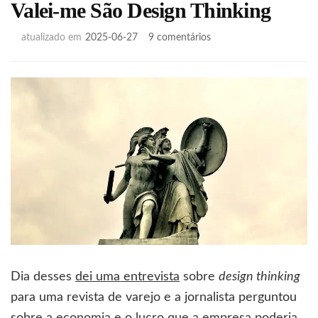
Valei-me São Design Thinking
em
atualizado em
2025-06-27
9 comentários
Valei-
me
São
Design
Thinking
Dia desses
dei uma entrevista
sobre
design thinking
para uma revista de varejo e a jornalista perguntou