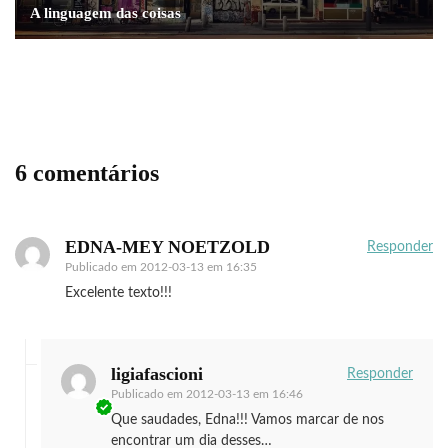
A linguagem das coisas
livros
Monsieur Ibrahim
6 comentários
EDNA-MEY NOETZOLD
Responder
Publicado em
2012-03-13 em 16:35
Excelente texto!!!
ligiafascioni
Responder
Publicado em
2012-03-13 em 16:46
Que saudades, Edna!!! Vamos marcar de nos
encontrar um dia desses…