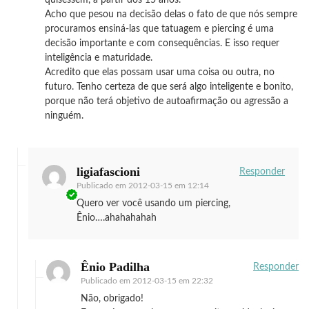
quisessem, à partir dos 15 anos.
Acho que pesou na decisão delas o fato de que nós sempre
procuramos ensiná-las que tatuagem e piercing é uma
decisão importante e com consequências. E isso requer
inteligência e maturidade.
Acredito que elas possam usar uma coisa ou outra, no
futuro. Tenho certeza de que será algo inteligente e bonito,
porque não terá objetivo de autoafirmação ou agressão a
ninguém.
ligiafascioni
Responder
Publicado em
2012-03-15 em 12:14
Quero ver você usando um piercing,
Ênio….ahahahahah
Ênio Padilha
Responder
Publicado em
2012-03-15 em 22:32
Não, obrigado!