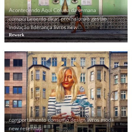
Acontecendo Aqui
Coluna da semana
comportamento
dicas profissionais
gestão
inovação
liderança
livros
new
Rework
comportamento
consumo
design
livros
moda
new
resenhas
comportamento
curiosidades
filosofia
literatura