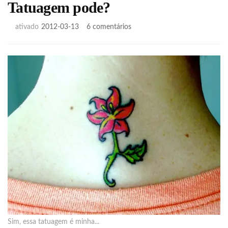
Tatuagem pode?
em
ativado
2012-03-13
6 comentários
Tatuagem
pode?
Sim, essa tatuagem é minha...