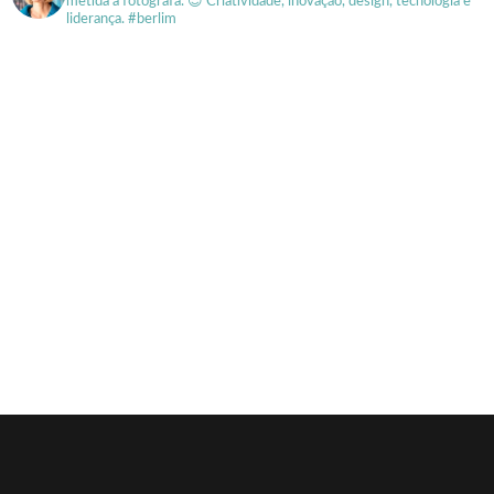
metida a fotógrafa.
😍 Criatividade, inovação, design, tecnologia e
liderança. #berlim