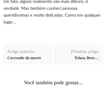
De fato, alguns realmente são mais difíceis, é
verdade. Mas também conheci pessoas
queridíssimas e muito delicadas. Como em qualquer
lugar…
Navegação
Artigo anterior
Próximo artigo
de
Correndo da morte
Tchau, Beto…
post
arte
Berlim
comunicação
cotidiano
curiosidades
arquitetura
cotidiano
curiosidades
fotografia
decoração
fotografia
história
humor
história
viagens
Você também pode gostar...
Aula de anatomia. Só que ao contrário.
Dez dias de encher os olhos: parte 6 [Capri e Península
Sorrentina]
cinema
comportamento
cotidiano
O escorpião e o cisne