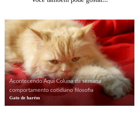
Sobre designers e pessoas
Acontecendo Aqui
Coluna da semana
comportamento
cotidiano
filosofia
comportamento
cotidiano
curiosidades
filosofia
Gato de harém
literatura
livros
Ladrões de beleza