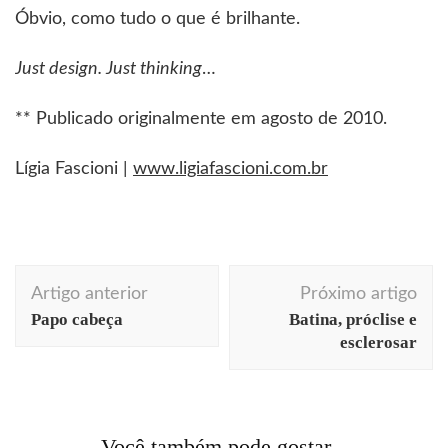
Óbvio, como tudo o que é brilhante.
Just design. Just thinking
…
** Publicado originalmente em agosto de 2010.
Lígia Fascioni |
www.ligiafascioni.com.br
Navegação
Artigo anterior
Próximo artigo
de
Papo cabeça
Batina, próclise e
post
esclerosar
Acontecendo Aqui
Blogs de Design
curiosidades
design
dicas profissionais
entrevistas
palestras
Você também pode gostar...