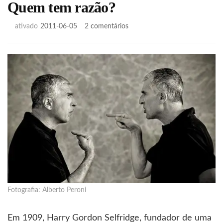
Quem tem razão?
em
ativado
2011-06-05
2 comentários
Quem
tem
razão?
Fotografia: Alberto Peroni
Em 1909, Harry Gordon Selfridge, fundador de uma