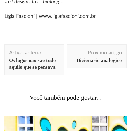
Just design
.
Just thinking
…
Lígia Fascioni |
www.ligiafascioni.com.br
Navegação
Artigo anterior
Próximo artigo
de
Os logos não são tudo
Dicionário analógico
post
aquilo que se pensava
literatura
livros
Você também pode gostar...
Nada sobre foguetes