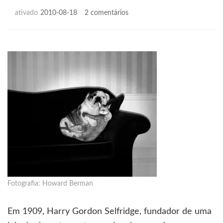
em
ativado
2010-08-18
2 comentários
Pensar
ou
ter
razão?
Fotografia: Howard Berman
Em 1909, Harry Gordon Selfridge, fundador de uma