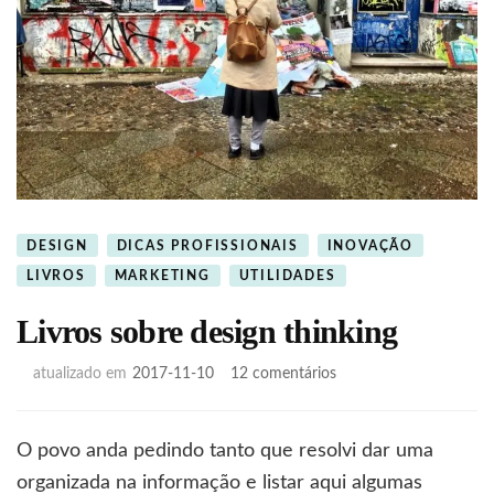
DESIGN
DICAS PROFISSIONAIS
INOVAÇÃO
LIVROS
MARKETING
UTILIDADES
Livros sobre design thinking
em
atualizado em
2017-11-10
12 comentários
Livros
sobre
design
O povo anda pedindo tanto que resolvi dar uma
thinking
organizada na informação e listar aqui algumas