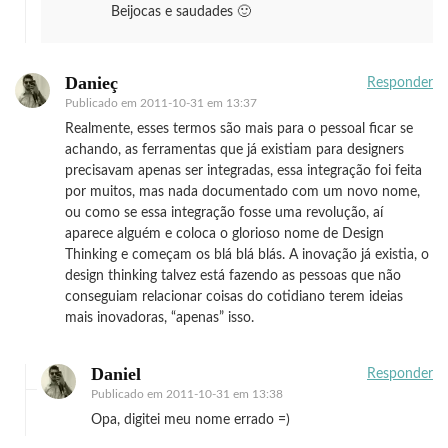
Beijocas e saudades 🙂
Danieç
Responder
Publicado em
2011-10-31 em 13:37
Realmente, esses termos são mais para o pessoal ficar se
achando, as ferramentas que já existiam para designers
precisavam apenas ser integradas, essa integração foi feita
por muitos, mas nada documentado com um novo nome,
ou como se essa integração fosse uma revolução, aí
aparece alguém e coloca o glorioso nome de Design
Thinking e começam os blá blá blás. A inovação já existia, o
design thinking talvez está fazendo as pessoas que não
conseguiam relacionar coisas do cotidiano terem ideias
mais inovadoras, “apenas” isso.
Daniel
Responder
Publicado em
2011-10-31 em 13:38
Opa, digitei meu nome errado =)