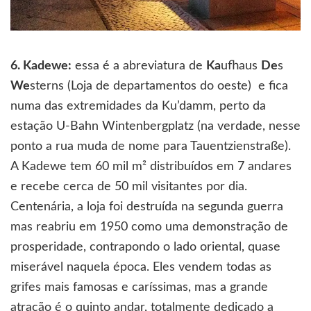
6. Kadewe:
essa é a abreviatura de
Ka
ufhaus
De
s
We
sterns (Loja de departamentos do oeste) e fica
numa das extremidades da Ku’damm, perto da
estação U-Bahn Wintenbergplatz (na verdade, nesse
ponto a rua muda de nome para Tauentzienstraße).
A Kadewe tem 60 mil m² distribuídos em 7 andares
e recebe cerca de 50 mil visitantes por dia.
Centenária, a loja foi destruída na segunda guerra
mas reabriu em 1950 como uma demonstração de
prosperidade, contrapondo o lado oriental, quase
miserável naquela época. Eles vendem todas as
grifes mais famosas e caríssimas, mas a grande
atração é o quinto andar, totalmente dedicado a