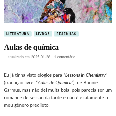
LITERATURA
LIVROS
RESENHAS
Aulas de química
em
atualizado em
2025-01-28
1 comentário
Aulas
de
química
Eu já tinha visto elogios para “
Lessons in Chemistry
”
(tradução livre: “
Aulas de Química
”), de Bonnie
Garmus, mas não dei muita bola, pois parecia ser um
romance de sessão da tarde e não é exatamente o
meu gênero predileto.