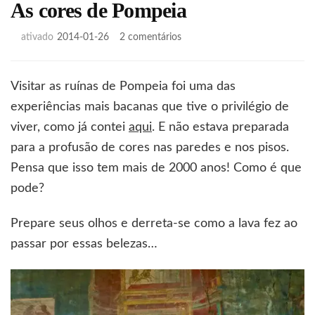
As cores de Pompeia
em
ativado
2014-01-26
2 comentários
As
cores
de
Visitar as ruínas de Pompeia foi uma das
Pompeia
experiências mais bacanas que tive o privilégio de
viver, como já contei
aqui
. E não estava preparada
para a profusão de cores nas paredes e nos pisos.
Pensa que isso tem mais de 2000 anos! Como é que
pode?
Prepare seus olhos e derreta-se como a lava fez ao
passar por essas belezas…