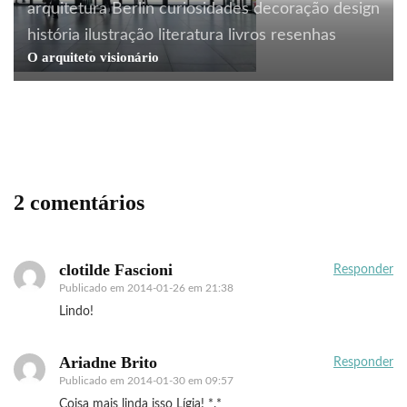
arquitetura
Berlin
curiosidades
decoração
design
história
ilustração
literatura
livros
resenhas
comportamento
consumo
design
inovação
livros
O arquiteto visionário
marketing
moda
Em busca do cool
2 comentários
clotilde Fascioni
Responder
Publicado em
2014-01-26 em 21:38
Lindo!
Ariadne Brito
Responder
Publicado em
2014-01-30 em 09:57
Coisa mais linda isso Lígia! *.*