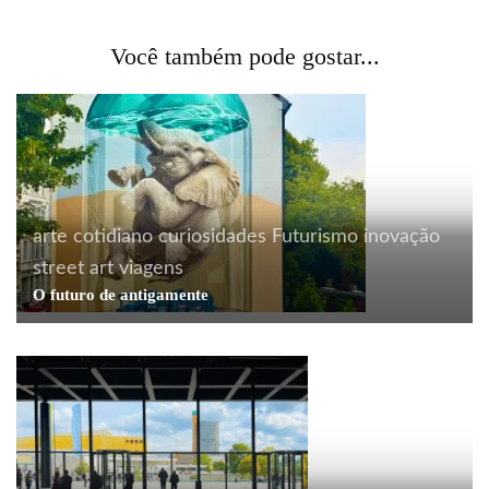
Você também pode gostar...
arte
cotidiano
curiosidades
Futurismo
inovação
street art
viagens
O futuro de antigamente