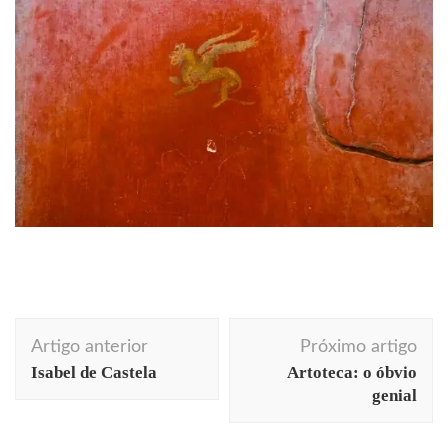
Navegação
Artigo anterior
Próximo artigo
de
Isabel de Castela
Artoteca: o óbvio
post
genial